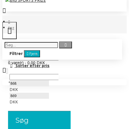
Søg
Filtrer
Fjern
0 vare(r) - 0,00 DKK
Sorter efter pris
0
Ingen produkter
DKK
DKK
Søg