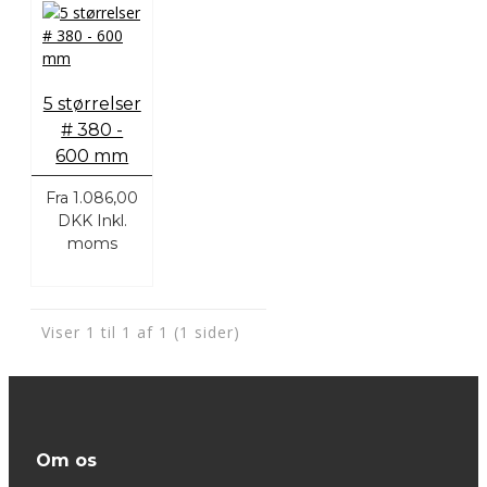
5 størrelser
# 380 -
600 mm
Fra
1.086,00
DKK
Inkl.
moms
Viser 1 til 1 af 1 (1 sider)
Om os