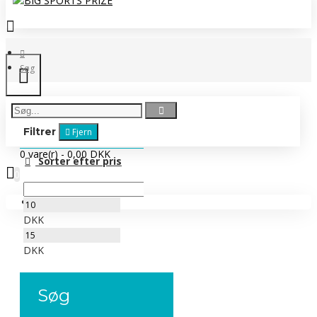
Søg
Filtrer
Fjern
0 vare(r) - 0,00 DKK
Sorter efter pris
0
Ingen produkter
DKK
DKK
Søg