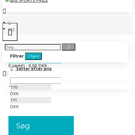
Søg
Filtrer
Fjern
0 vare(r) - 0,00 DKK
Sorter efter pris
0
Ingen produkter
DKK
DKK
Søg