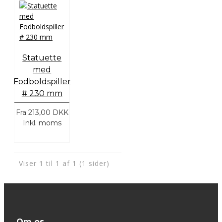
Statuette
med
Fodboldspiller
# 230 mm
Fra
213,00 DKK
Inkl. moms
Viser 1 til 1 af 1 (1 sider)
Om os