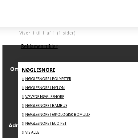
Fra
210,00 DKK
Inkl. moms
Viser 1 til 1 af 1 (1 sider)
Reklameartikler
Om os
NØGLESNORE
NØGLESNORE I POLYESTER
Om os
NØGLESNORE I NYLON
Forsendelsinformation
VÆVEDE NØGLESNORE
Privatlivspolitik
NØGLESNORE I BAMBUS
Handelsbetingelser
NØGLESNORE I ØKOLOGISK BOMULD
NØGLESNORE I ECO PET
BIG SPORTS PRIZE
Adresse
Sydvestvej 123 C, st.
VIS ALLE