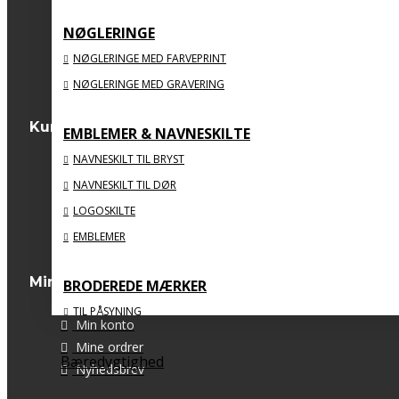
2600 Glostrup
NØGLERINGE
CVR: 34811083
webshop@big-big.dk
NØGLERINGE MED FARVEPRINT
Tlf: 56 71 40 20
NØGLERINGE MED GRAVERING
Kundeservice
EMBLEMER & NAVNESKILTE
NAVNESKILT TIL BRYST
Kontakt os
NAVNESKILT TIL DØR
Returneringer
LOGOSKILTE
Sitemap
EMBLEMER
Min konto
BRODEREDE MÆRKER
TIL PÅSYNING
Min konto
MED STRYGEBAGSIDE
Mine ordrer
Bæredygtighed
ORGANISKE
Nyhedsbrev
MED FLOSSSEDE KANTER