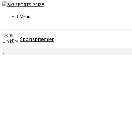
Menu
Menu
Sportspræmier
Din kurv
Søg
Filtrer
Fjern
Søg