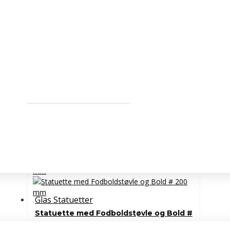
Search in subcategories
Søg i produktbeskrivelser
Søg
Produkter der opfylder søgek
Sorter efter:
Vis:
Glas Statuetter
Statuette med Fodboldstøvle og Bold #
200 mm