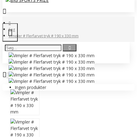
Søg
Vimpler # Flerfarvet tryk # 190 x 330 mm
0 vare(r) - 0,00 DKK
0
Ingen produkter