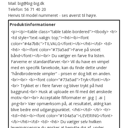
Mail: big@big-big.dk
Telefon: 56 71 40 20
Henvis til model nummeret - ses øverst til højre.
Produktinformationer
<p></p><table class="table table-bordered"><tbody> <tr>
<td style="text-valign: top;"><h6><b><font
color="#4a7b8c">TILVALG</font></b></h6></td> <td>
<h6> <b><font color="#73a5ad">Farve på snoet
bånd</font></b><br> Du vælger en farve fra listen.
Farverne er standardfarver.<br> Vil du have en vimpel
med en specifik farvekode, kan du finde dette under
"håndbroderede vimpler" - prisen er dog lidt en anden.
<br><br> <b><font color="#73a5ad">Tryk</font></b>
<br> Trykket er i flere farver og bliver trykt på hvid
baggrund.<br> Husk at uploade en fil med det ønskede
motiv.<br><br> Acceptable filformater er .jpg | .ai |
.png<br> Vær opmærksom på, at resultatet, aldrig kan
blive bedre end udgangspunktet. </h6></td> </tr> <tr>
<td><h6><b><font color="#104a5a">LEVERING</font>
</b></h6></td> <td> <h6> Du vælger selv hvilken
leveringsservice du ønsker at benytte dig af, under