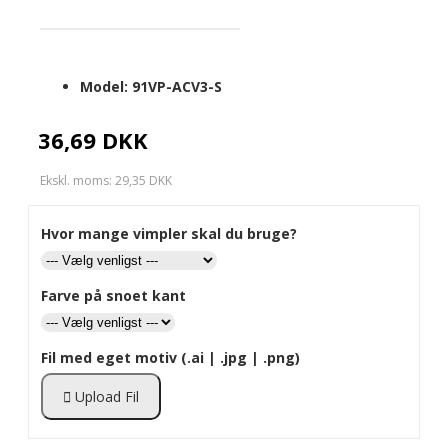
Model:
91VP-ACV3-S
36,69 DKK
Ekskl. moms: 29,35 DKK
Hvor mange vimpler skal du bruge?
Farve på snoet kant
Fil med eget motiv (.ai | .jpg | .png)
Upload Fil