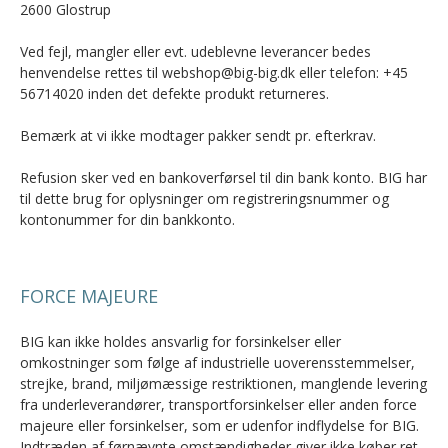
2600 Glostrup
Ved fejl, mangler eller evt. udeblevne leverancer bedes
henvendelse rettes til webshop@big-big.dk eller telefon: +45
56714020 inden det defekte produkt returneres.
Bemærk at vi ikke modtager pakker sendt pr. efterkrav.
Refusion sker ved en bankoverførsel til din bank konto. BIG har
til dette brug for oplysninger om registreringsnummer og
kontonummer for din bankkonto.
FORCE MAJEURE
BIG kan ikke holdes ansvarlig for forsinkelser eller
omkostninger som følge af industrielle uoverensstemmelser,
strejke, brand, miljømæssige restriktionen, manglende levering
fra underleverandører, transportforsinkelser eller anden force
majeure eller forsinkelser, som er udenfor indflydelse for BIG.
Indtræden af førnævnte omstændigheder giver ikke køber ret