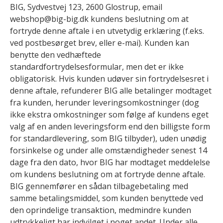
BIG, Sydvestvej 123, 2600 Glostrup, email
webshop@big-big.dk kundens beslutning om at
fortryde denne aftale i en utvetydig erklæring (f.eks.
ved postbesørget brev, eller e-mai). Kunden kan
benytte den vedhæftede
standardfortrydelsesformular, men det er ikke
obligatorisk. Hvis kunden udøver sin fortrydelsesret i
denne aftale, refunderer BIG alle betalinger modtaget
fra kunden, herunder leveringsomkostninger (dog
ikke ekstra omkostninger som følge af kundens eget
valg af en anden leveringsform end den billigste form
for standardlevering, som BIG tilbyder), uden unødig
forsinkelse og under alle omstændigheder senest 14
dage fra den dato, hvor BIG har modtaget meddelelse
om kundens beslutning om at fortryde denne aftale.
BIG gennemfører en sådan tilbagebetaling med
samme betalingsmiddel, som kunden benyttede ved
den oprindelige transaktion, medmindre kunden
udtrykkeligt har indvilget i noget andet. Under alle