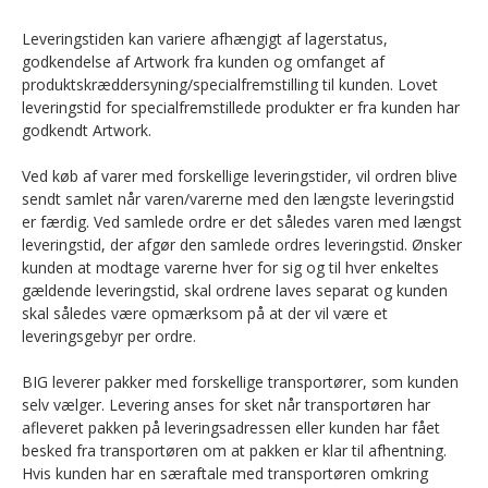
Leveringstiden kan variere afhængigt af lagerstatus,
godkendelse af Artwork fra kunden og omfanget af
produktskræddersyning/specialfremstilling til kunden. Lovet
leveringstid for specialfremstillede produkter er fra kunden har
godkendt Artwork.
Ved køb af varer med forskellige leveringstider, vil ordren blive
sendt samlet når varen/varerne med den længste leveringstid
er færdig. Ved samlede ordre er det således varen med længst
leveringstid, der afgør den samlede ordres leveringstid. Ønsker
kunden at modtage varerne hver for sig og til hver enkeltes
gældende leveringstid, skal ordrene laves separat og kunden
skal således være opmærksom på at der vil være et
leveringsgebyr per ordre.
BIG leverer pakker med forskellige transportører, som kunden
selv vælger. Levering anses for sket når transportøren har
afleveret pakken på leveringsadressen eller kunden har fået
besked fra transportøren om at pakken er klar til afhentning.
Hvis kunden har en særaftale med transportøren omkring