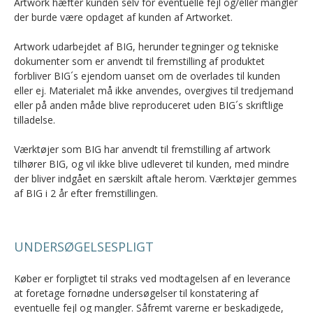
Artwork hæfter kunden selv for eventuelle fejl og/eller mangler
der burde være opdaget af kunden af Artworket.
Artwork udarbejdet af BIG, herunder tegninger og tekniske
dokumenter som er anvendt til fremstilling af produktet
forbliver BIG´s ejendom uanset om de overlades til kunden
eller ej. Materialet må ikke anvendes, overgives til tredjemand
eller på anden måde blive reproduceret uden BIG´s skriftlige
tilladelse.
Værktøjer som BIG har anvendt til fremstilling af artwork
tilhører BIG, og vil ikke blive udleveret til kunden, med mindre
der bliver indgået en særskilt aftale herom. Værktøjer gemmes
af BIG i 2 år efter fremstillingen.
UNDERSØGELSESPLIGT
Køber er forpligtet til straks ved modtagelsen af en leverance
at foretage fornødne undersøgelser til konstatering af
eventuelle fejl og mangler. Såfremt varerne er beskadigede,