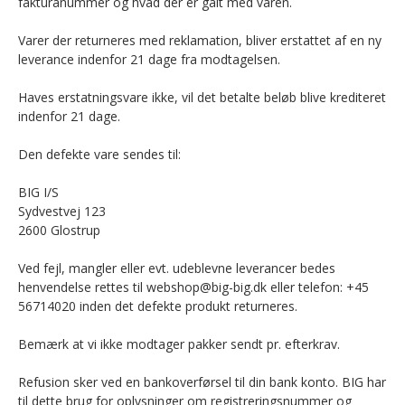
fakturanummer og hvad der er galt med varen.
Varer der returneres med reklamation, bliver erstattet af en ny
leverance indenfor 21 dage fra modtagelsen.
Haves erstatningsvare ikke, vil det betalte beløb blive krediteret
indenfor 21 dage.
Den defekte vare sendes til:
BIG I/S
Sydvestvej 123
2600 Glostrup
Ved fejl, mangler eller evt. udeblevne leverancer bedes
henvendelse rettes til webshop@big-big.dk eller telefon: +45
56714020 inden det defekte produkt returneres.
Bemærk at vi ikke modtager pakker sendt pr. efterkrav.
Refusion sker ved en bankoverførsel til din bank konto. BIG har
til dette brug for oplysninger om registreringsnummer og