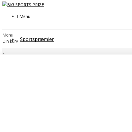
Menu
Menu
Sportspræmier
Din kurv
SPORTSPRÆMIER
VIMPLER
VIMPLER MED SNOET BÅND
Kategorier
SPORTSPRÆMIER