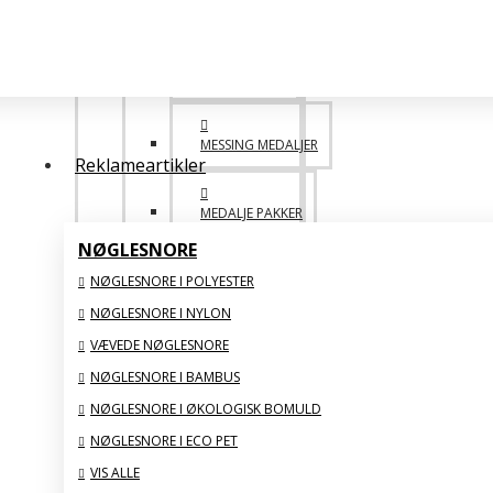
MEDALJER
POPULÆRE
MESSING MEDALJER
Reklameartikler
MEDALJE PAKKER
NØGLESNORE
NØGLESNORE I POLYESTER
DESIGN SELV MEDALJE
NØGLESNORE I NYLON
VÆVEDE NØGLESNORE
SAML SELV BILLIGERE
NØGLESNORE I BAMBUS
VIS ALLE
NØGLESNORE I ØKOLOGISK BOMULD
NØGLESNORE I ECO PET
GLAS STATUETTER
VIS ALLE