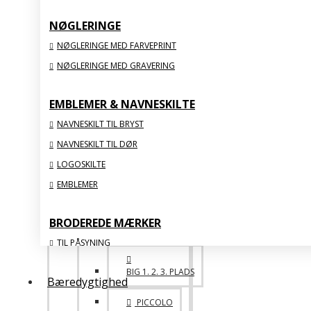
NØGLERINGE
BIG FAMILY
NØGLERINGE MED FARVEPRINT
SPECIALE
NØGLERINGE MED GRAVERING
ONE OF A KIND
EMBLEMER & NAVNESKILTE
NAVNESKILT TIL BRYST
ACRYLIC
NAVNESKILT TIL DØR
VIS ALLE
LOGOSKILTE
EMBLEMER
STATUETTER & FIGURER
BRODEREDE MÆRKER
TIL PÅSYNING
MED STRYGEBAGSIDE
BIG 1. 2. 3. PLADS
Bæredygtighed
ORGANISKE
PICCOLO
MED FLOSSSEDE KANTER