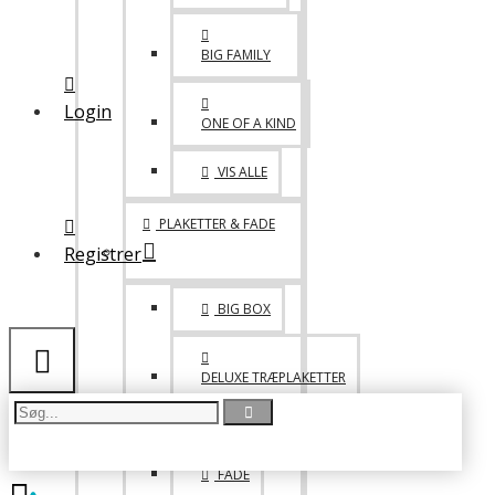
MED VELCRO
BIG FAMILY
LIDT BLANDET
Login
ONE OF A KIND
TASKER
VIS ALLE
DRIKKEDUNKE & KRUS
PLAKETTER & FADE
Registrer
BIG BOX
DELUXE TRÆPLAKETTER
PICCOLO
FADE