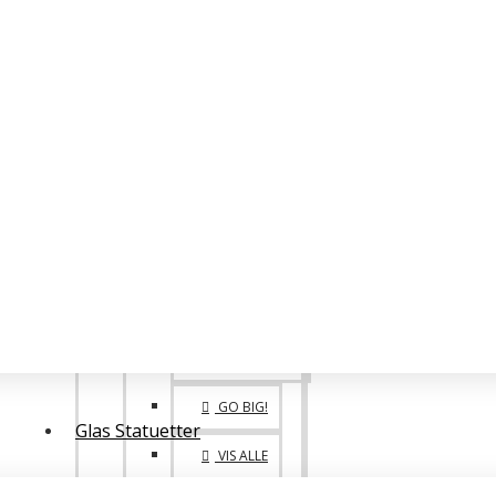
POKALER
BIG FAMILY
VANDREPOKALER
BIG 1. 2. 3. PLADS
POKALE SPECIALE
ONE OF A KIND
GO BIG!
Glas Statuetter
VIS ALLE