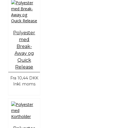
Polyester
med
Break-
Away og
Quick
Release
Fra
10,44 DKK
Inkl. moms