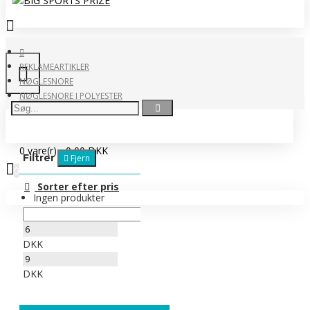
REKLAMEARTIKLER
NØGLESNORE
NØGLESNORE I POLYESTER
0 vare(r) - 0,00 DKK
Filtrer
Fjern
0
Sorter efter pris
Ingen produkter
DKK
DKK