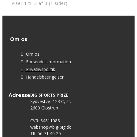
Viser 1 til 3 af 3 (1 sider)
Om os
Om os
Forsendelsinformation
Privatlivspolitik
Handelsbetingelser
BIG SPORTS PRIZE
Adresse
Sydvestvej 123 C, st.
2600 Glostrup
CVR: 34811083
webshop@big-big.dk
Tlf: 56 71 40 20