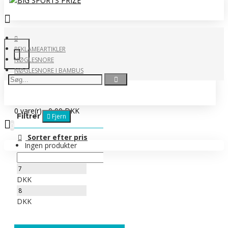
REKLAMEARTIKLER
NØGLESNORE
NØGLESNORE I BAMBUS
0 vare(r) - 0,00 DKK
Filtrer
Fjern
0
Sorter efter pris
Ingen produkter
DKK
DKK