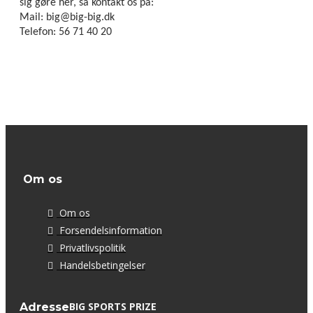
sig gøre her, så kontakt os på:
Mail: big@big-big.dk
Telefon: 56 71 40 20
Om os
Om os
Forsendelsinformation
Privatlivspolitik
Handelsbetingelser
BIG SPORTS PRIZE
Adresse