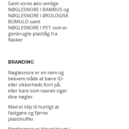
Samt vores øko venlige
NØGLESNORE I BAMBUS og
NØGLESNORE I ØKOLOGISK
BOMULD samt
NØGLESNORE I PET som er
genbrugte plastlåg fra
flasker
BRANDING
Nøglesnore er en nem og
bekvem måde at bære ID-
eller sikkerheds Kort på,
eller bare som navnet siger
dine nøgler
Med et klip til hurtigt at
fastgøre og fjerne
plastmuffer.
Nøglesnore er blevet brugt i