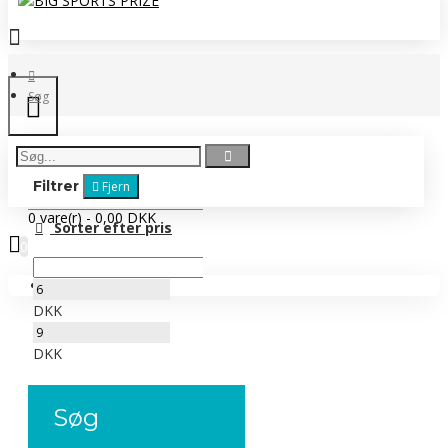
Søg
Filtrer
Fjern
0 vare(r) - 0,00 DKK
Sorter efter pris
0
Ingen produkter
DKK
DKK
Søg