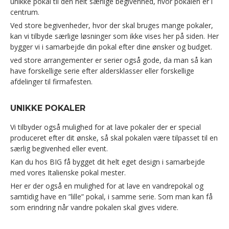
unikke pokal til den helt særlige begivenhed, hvor pokalen er i
centrum.
Ved store begivenheder, hvor der skal bruges mange pokaler,
kan vi tilbyde særlige løsninger som ikke vises her på siden. Her
bygger vi i samarbejde din pokal efter dine ønsker og budget.
ved store arrangementer er serier også gode, da man så kan
have forskellige serie efter aldersklasser eller forskellige
afdelinger til firmafesten.
UNIKKE POKALER
Vi tilbyder også mulighed for at lave pokaler der er special
produceret efter dit ønske, så skal pokalen være tilpasset til en
særlig begivenhed eller event.
Kan du hos BIG få bygget dit helt eget design i samarbejde
med vores Italienske pokal mester.
Her er der også en mulighed for at lave en vandrepokal og
samtidig have en ”lille” pokal, i samme serie. Som man kan få
som erindring når vandre pokalen skal gives videre.