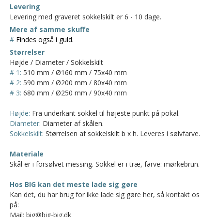
Levering
Levering med graveret sokkelskilt er 6 - 10 dage.
Mere af samme skuffe
#
Findes også i guld.
Størrelser
Højde / Diameter / Sokkelskilt
# 1:
510 mm / Ø160 mm / 75x40 mm
# 2:
590 mm / Ø200 mm / 80x40 mm
# 3:
680 mm / Ø250 mm / 90x40 mm
Højde:
Fra underkant sokkel til højeste punkt på pokal.
Diameter:
Diameter af skålen.
Sokkelskilt:
Størrelsen af sokkelskilt b x h. Leveres i sølvfarve.
Materiale
Skål er i forsølvet messing. Sokkel er i træ, farve: mørkebrun.
Hos BIG kan det meste lade sig gøre
Kan det, du har brug for ikke lade sig gøre her, så kontakt os
på:
Mail: big@big-big.dk