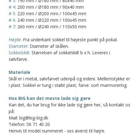
# 3:
190 mm / Ø160 mm / 80x40 mm
# 4:
200 mm / Ø180 mm / 90x40 mm
# 5:
220 mm / Ø200 mm / 100x45 mm
# 6:
240 mm / Ø220 mm / 100x45 mm
# 7:
260 mm / Ø240 mm / 110x50 mm
Højde:
Fra underkant sokkel til højeste punkt på pokal.
Diameter:
Diameter af skålen.
Sokkelskilt:
Størrelsen af sokkelskilt b x h. Leveres i
sølvfarve.
Materiale
Skål er i metal, sølvfarvet udenpå og indeni. Mellemstykke er
i plast. Sokkel er tung i støbt plast, farve: sort marmorering.
Hos BIG kan det meste lade sig gøre
Kan det, du har brug for ikke lade sig gøre her, så kontakt os
på:
Mail: big@big-big.dk
Telefon: 56 71 40 20
Henvis til model nummeret - ses øverst til højre.