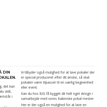
Å DIN
Vi tilbyder også mulighed for at lave pokaler der
er special produceret efter dit ønske, så skal
OKALEN.
pokalen være tilpasset til en særlig begivenhed
g, det kan
eller event.
u skilt,
Kan du hos BIG få bygget dit helt eget design i
remstår i
samarbejde med vores Italienske pokal mester.
Her er der også en mulighed for at lave en