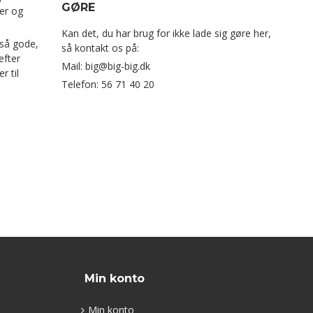
GØRE
er og
Kan det, du har brug for ikke lade sig gøre her,
gså gode,
så kontakt os på:
efter
Mail: big@big-big.dk
r til
Telefon: 56 71 40 20
Min konto
Min konto