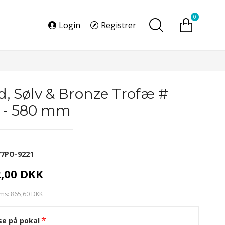
0
Login
Registrer
d, Sølv & Bronze Trofæ #
 - 580 mm
77PO-9221
2,00 DKK
ms: 865,60 DKK
se på pokal