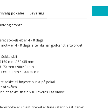
Tilvalg pokaler
Levering
 sølv og bronze.
et sokkelskilt er 4 - 8 dage.
motiv er 4 - 8 dage efter du har godkendt artwork'et
 Sokkelskilt
Ø160 mm / 80x35 mm
Ø170 mm / 90x40 mm
/ Ø190 mm / 100x40 mm
t sokkel til højeste punkt på pokal.
 af skålen.
en af sokkelskilt b x h. Leveres i sølvfarve.
lemstykke er i plast. Sokkel er tung i støbt plast, farve: