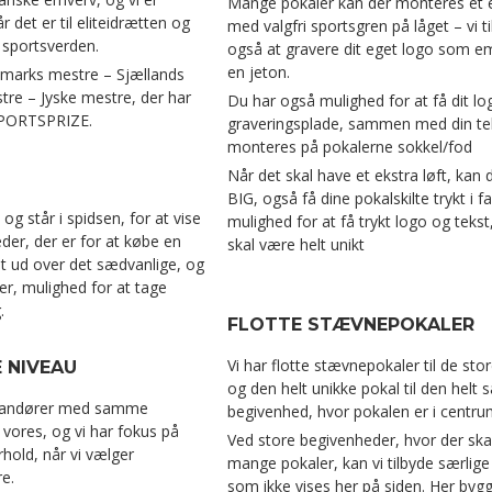
Mange pokaler kan der monteres et
r det er til eliteidrætten og
med valgfri sportsgren på låget – vi t
 sportsverden.
også at gravere dit eget logo som 
en jeton.
marks mestre – Sjællands
re – Jyske mestre, der har
Du har også mulighed for at få dit l
SPORTSPRIZE.
graveringsplade, sammen med din te
monteres på pokalerne sokkel/fod
Når det skal have et ekstra løft, kan
BIG, også få dine pokalskilte trykt i f
 og står i spidsen, for at vise
mulighed for at få trykt logo og tekst
er, der er for at købe en
skal være helt unikt
t ud over det sædvanlige, og
er, mulighed for at tage
.
FLOTTE STÆVNEPOKALER
Vi har flotte stævnepokaler til de stor
 NIVEAU
og den helt unikke pokal til den helt 
erandører med samme
begivenhed, hvor pokalen er i centru
vores, og vi har fokus på
Ved store begivenheder, hvor der ska
rhold, når vi vælger
mange pokaler, kan vi tilbyde særlige
e.
som ikke vises her på siden. Her bygge