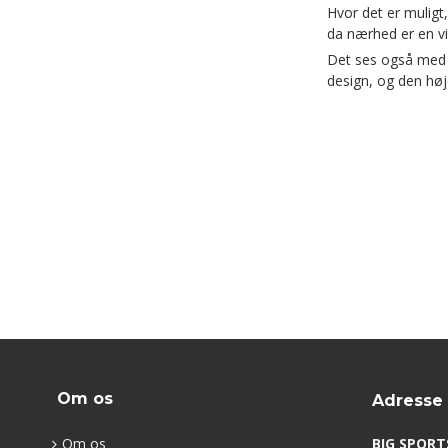
Hvor det er muligt,
da nærhed er en vi
Det ses også med t
design, og den høje
Om os
Adresse
Om os
BIG SPORT