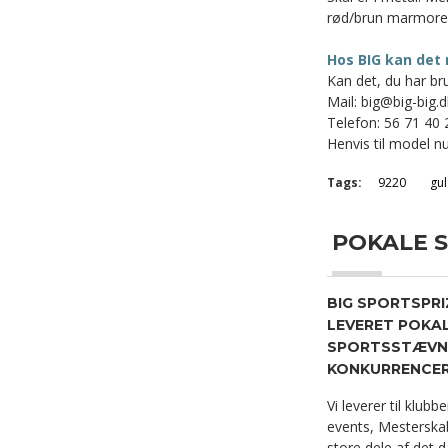
rød/brun marmorer
Hos BIG kan det 
Kan det, du har bru
Mail: big@big-big.d
Telefon: 56 71 40 
Henvis til model nu
Tags:
9220
gul
POKALE SPE
BIG SPORTSPRI
LEVERET POKAL
SPORTSSTÆVNE
KONKURRENCER 
Vi leverer til klubb
events, Mesterskab
store dele af det d