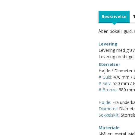
Beskrivelse
Åben pokal i guld,
Levering
Levering med graver
Levering med eget 
Størrelser
Højde / Diameter /
# Guld:
470 mm / 
# Sølv:
520 mm / 
# Bronze:
580 mm 
Højde:
Fra underkan
Diameter:
Diameter
Sokkelskilt:
Størrels
Materiale
Skål er i metal. Mel