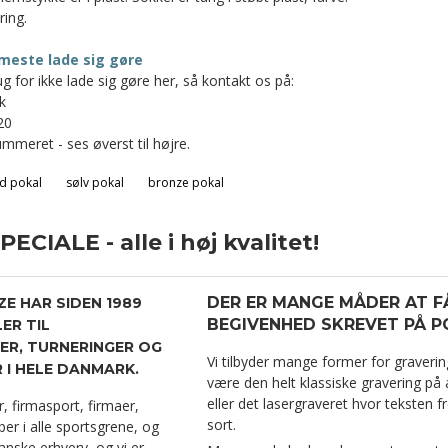
ing.
meste lade sig gøre
g for ikke lade sig gøre her, så kontakt os på:
k
20
mmeret - ses øverst til højre.
d pokal
sølv pokal
bronze pokal
CIALE - alle i høj kvalitet!
DER ER MANGE MÅDER AT F
ZE HAR SIDEN 1989
BEGIVENHED SKREVET PÅ P
ER TIL
R, TURNERINGER OG
Vi tilbyder mange former for graverin
I HELE DANMARK.
være den helt klassiske gravering på al
eller det lasergraveret hvor teksten f
er, firmasport, firmaer,
sort.
er i alle sportsgrene, og
anske erhverv, og vi er