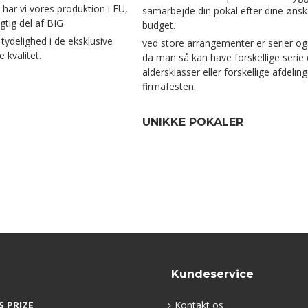
 har vi vores produktion i EU,
samarbejde din pokal efter dine ønsk
gtig del af BIG
budget.
ydelighed i de eksklusive
ved store arrangementer er serier o
 kvalitet.
da man så kan have forskellige serie 
aldersklasser eller forskellige afdelinge
firmafesten.
UNIKKE POKALER
Kundeservice
S PRIZE
Kontakt os