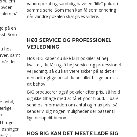
 emblem
vandrepokal og samtidig have en ”lille” pokal, i
ilbyder
samme serie. Som man kan få som erindring
emblem på
når vandre pokalen skal gives videre.
ogo på en
kst. Som
HØJ SERVICE OG PROFESSIONEL
VEJLEDNING
 du hos
arver, samt
Hos BIG køber du ikke kun pokaler af høj
, når det
kvalitet, du får også høj service og professionel
vejledning, så du kan være sikker på at det er
den helt rigtige pokal du bestiller til lige præcist
dit behov
BIG producerer også pokaler efter pris, så hold
dig ikke tilbage med at få et godt tilbud. – bare
e antal,
send os information om antal og max pris, så
særlige
sender vi dig nogen muligheder der passer til
m.
lige netop dit behov.
l bruges
 løsninger
HOS BIG KAN DET MESTE LADE SIG
r vi i