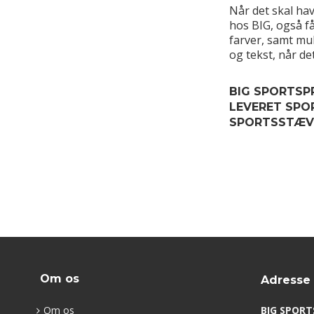
Når det skal hav
hos BIG, også få
farver, samt mul
og tekst, når de
BIG SPORTSPR
LEVERET SPO
SPORTSSTÆVN
Om os
Adresse
Om os
BIG SPORT