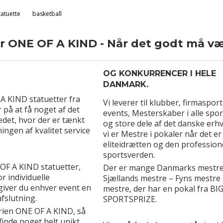
tatuette
basketball
r ONE OF A KIND - Når det godt må væ
OG KONKURRENCER I HELE
DANMARK.
 KIND statuetter fra
Vi leverer til klubber, firmasport
r på at få noget af det
events, Mesterskaber i alle spo
det, hvor der er tænkt
og store dele af det danske erh
gen af kvalitet service
vi er Mestre i pokaler når det er 
eliteidrætten og den profession
sportsverden.
OF A KIND statuetter,
Der er mange Danmarks mestre
r individuelle
Sjællands mestre – Fyns mestre 
giver du enhver event en
mestre, der har en pokal fra BI
fslutning.
SPORTSPRIZE.
erien ONE OF A KIND, så
 finde noget helt unikt,