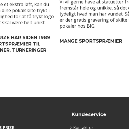
Vi vil gerne have at statuetter f
e et ekstra løft, kan du
fremstår hele og unikke, så det 
 dine pokalskilte trykt i
tydeligt hvad man har vundet. S
ighed for at få trykt logo
er der gratis gravering of skilte t
t skal være helt unikt
pokaler hos BIG.
IZE HAR SIDEN 1989
MANGE SPORTSPRÆMIER
RTSPRÆMIER TIL
ER, TURNERINGER
Kundeservice
S PRIZE
Kontakt os