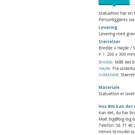
Statuetten har en f
Personliggøres via 
Levering
Levering med graver
Størrelser
Bredde x Højde / S
# 1:
200 x 300 mm
Bredde:
Målt det b
Højde:
Fra underkan
Sokkelskilt:
Størrels
Materiale
Statuetten er lavet 
Hos BIG kan det 
Kan det, du har bru
Mail: big@big-big.d
Telefon: 56 71 40 
Henvis til model nu