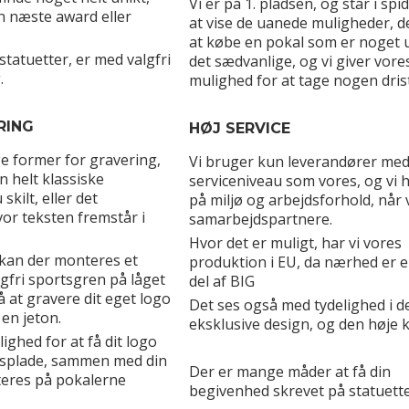
Vi er på 1. pladsen, og står i spi
en næste award eller
at vise de uanede muligheder, de
at købe en pokal som er noget 
tatuetter, er med valgfri
det sædvanlige, og vi giver vore
.
mulighed for at tage nogen drist
RING
HØJ SERVICE
ge former for gravering,
Vi bruger kun leverandører m
n helt klassiske
serviceniveau som vores, og vi 
skilt, eller det
på miljø og arbejdsforhold, når 
vor teksten fremstår i
samarbejdspartnere.
Hvor det er muligt, har vi vores
kan der monteres et
produktion i EU, da nærhed er e
fri sportsgren på låget
del af BIG
så at gravere dit eget logo
Det ses også med tydelighed i d
en jeton.
eksklusive design, og den høje kv
ghed for at få dit logo
gsplade, sammen med din
Der er mange måder at få din
teres på pokalerne
begivenhed skrevet på statuett