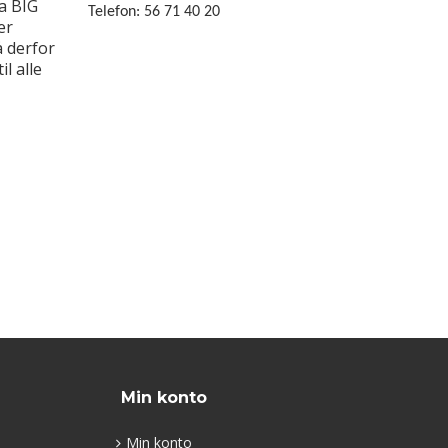
ra BIG
Telefon: 56 71 40 20
er
å derfor
il alle
Min konto
Min konto