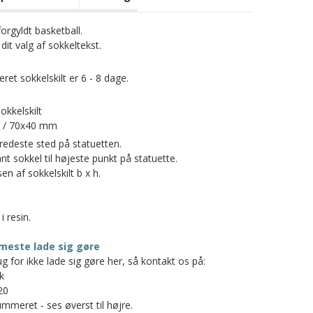
orgyldt basketball.
dit valg af sokkeltekst.
et sokkelskilt er 6 - 8 dage.
okkelskilt
 / 70x40 mm
redeste sted på statuetten.
t sokkel til højeste punkt på statuette.
en af sokkelskilt b x h.
i resin.
meste lade sig gøre
g for ikke lade sig gøre her, så kontakt os på:
k
20
mmeret - ses øverst til højre.