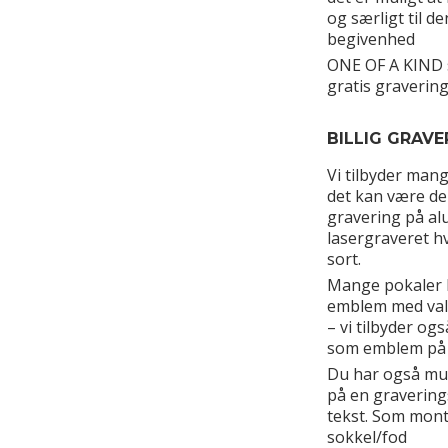
og særligt til d
begivenhed
ONE OF A KIND s
gratis gravering
BILLIG GRAVE
Vi tilbyder man
det kan være de
gravering på alu 
lasergraveret h
sort.
Mange pokaler 
emblem med valg
– vi tilbyder og
som emblem på 
Du har også muli
på en graverin
tekst. Som mon
sokkel/fod