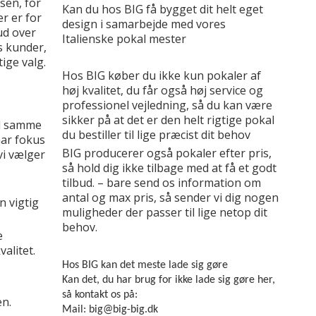
dsen, for
Kan du hos BIG få bygget dit helt eget
r er for
design i samarbejde med vores
ud over
Italienske pokal mester
s kunder,
ige valg.
Hos BIG køber du ikke kun pokaler af
høj kvalitet, du får også høj service og
professionel vejledning, så du kan være
sikker på at det er den helt rigtige pokal
ed samme
du bestiller til lige præcist dit behov
har fokus
BIG producerer også pokaler efter pris,
vi vælger
så hold dig ikke tilbage med at få et godt
tilbud. – bare send os information om
antal og max pris, så sender vi dig nogen
n vigtig
muligheder der passer til lige netop dit
behov.
e
alitet.
Hos BIG kan det meste lade sig gøre
Kan det, du har brug for ikke lade sig gøre her,
så kontakt os på:
en.
Mail: big@big-big.dk