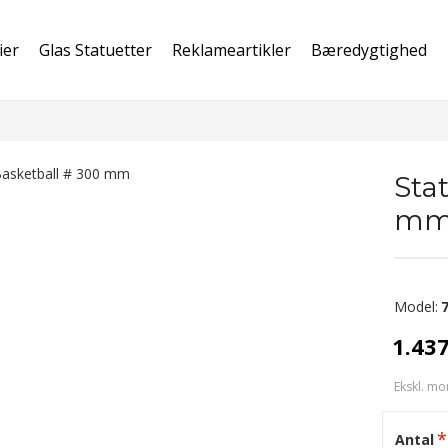
ier
Glas Statuetter
Reklameartikler
Bæredygtighed
Sta
m
Model:
1.43
Ekskl. mo
Antal