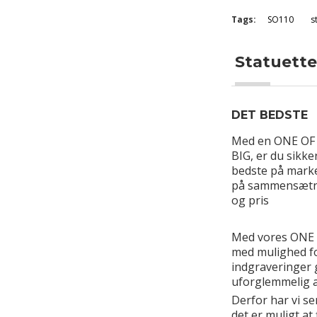
Tags:
SO110
s
Statuette
DET BEDSTE
Med en ONE OF A
BIG, er du sikke
bedste på marke
på sammensætnin
og pris
Med vores ONE 
med mulighed fo
indgraveringer 
uforglemmelig a
Derfor har vi s
det er muligt at