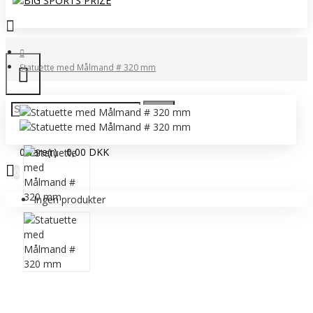
Statuette med Målmand # 320 mm
0 vare(r) - 0,00 DKK
0
Ingen produkter