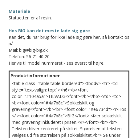
Materiale
Statuetten er af resin.
Hos BIG kan det meste lade sig gøre
Kan det, du har brug for ikke lade sig gøre her, så kontakt os
på:
Mail: big@big-big.dk
Telefon: 56 71 40 20
Henvis til model nummeret - ses øverst til højre.
Produktinformationer
<table class="table table-bordered"><tbody> <tr> <td
style="text-valign: top;"><h6><b><font
color="#104a5a">TILVALG</font></b></h6></td> <td>
<b><font color="#4a7b8c">Sokkelskilt og
gravering</font></b><br> <font color="#e6734d"><i>Hos
</i><font color="#4a7b8c">BIG</font> <i>er sokkelskilt
med gravering inkluderet i prisen.</i></font><br><br>
Teksten bliver centreret på skiltet. Størrelsen af teksten
vælges ud fra størrelsen på sokkelskiltet.<br> Se under