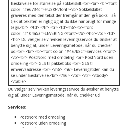
Beskrivelse for størrelse på sokkelskilt.<br><br> <b><font
color="#e6734d">HUSK!</font></b> Sokkelskiltet
graveres med den tekst der fremgår af den grå boks - så
tjek at teksten er rigtig og at du ikke har brugt for mange
tegn.<br> </td> </tr> <tr> <td><h6><b><font
color="#104a5a">LEVERING</font></b></h6></td> <td>
<h6> Du vælger selv hvilken leveringsservice du ønsker at
benytte dig af, under Leveringsmetode, når du checker
ud:<br> <br> <b><font color="#4a7b8c">Services:</font>
</b><br> PostNord med omdeling <br> PostNord uden
omdeling <br> GLS til pakkeboks <br> GLS til
erhvervsadresse <br> </h6> <h6> Leveringstiden kan du
se under Beskrivelse.<br> </h6> </td> </tr> </tbody>
</table>
Du vælger selv hvilken leveringsservice du ønsker at benytte
dig af, under Leveringsmetode, når du chekker ud:
Services:
PostNord med omdeling
PostNord uden omdeling