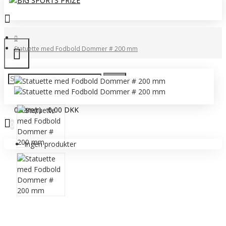
Statuette med Fodbold Dommer # 200 mm
0 vare(r) - 0,00 DKK
0
Ingen produkter