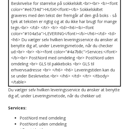
Beskrivelse for størrelse på sokkelskilt.<br><br> <b><font
color="#e6734d">HUSK!</font></b> Sokkelskiltet
graveres med den tekst der fremgår af den grå boks - så
tjek at teksten er rigtig og at du ikke har brugt for mange
tegn.<br> </td> </tr> <tr> <td><h6><b><font
color="#104a5a">LEVERING</font></b></h6></td> <td>
<h6> Du vælger selv hvilken leveringsservice du ønsker at
benytte dig af, under Leveringsmetode, når du checker
ud:<br> <br> <b><font color="#4a7b8c">Services:</font>
</b><br> PostNord med omdeling <br> PostNord uden
omdeling <br> GLS til pakkeboks <br> GLS til
erhvervsadresse <br> </h6> <h6> Leveringstiden kan du
se under Beskrivelse.<br> </h6> </td> </tr> </tbody>
</table>
Du vælger selv hvilken leveringsservice du ønsker at benytte
dig af, under Leveringsmetode, når du chekker ud:
Services:
PostNord med omdeling
PostNord uden omdeling