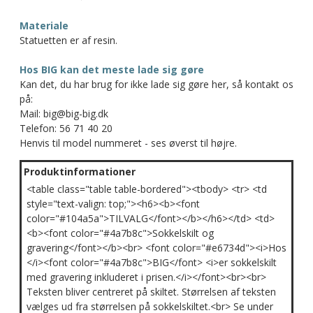
Materiale
Statuetten er af resin.
Hos BIG kan det meste lade sig gøre
Kan det, du har brug for ikke lade sig gøre her, så kontakt os
på:
Mail: big@big-big.dk
Telefon: 56 71 40 20
Henvis til model nummeret - ses øverst til højre.
Produktinformationer
<table class="table table-bordered"><tbody> <tr> <td
style="text-valign: top;"><h6><b><font
color="#104a5a">TILVALG</font></b></h6></td> <td>
<b><font color="#4a7b8c">Sokkelskilt og
gravering</font></b><br> <font color="#e6734d"><i>Hos
</i><font color="#4a7b8c">BIG</font> <i>er sokkelskilt
med gravering inkluderet i prisen.</i></font><br><br>
Teksten bliver centreret på skiltet. Størrelsen af teksten
vælges ud fra størrelsen på sokkelskiltet.<br> Se under