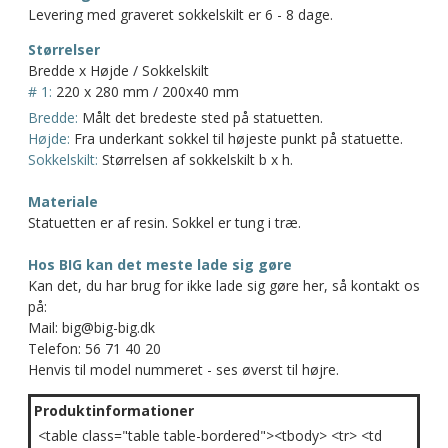
Levering med graveret sokkelskilt er 6 - 8 dage.
Størrelser
Bredde x Højde / Sokkelskilt
# 1:
220 x 280 mm / 200x40 mm
Bredde:
Målt det bredeste sted på statuetten.
Højde:
Fra underkant sokkel til højeste punkt på statuette.
Sokkelskilt:
Størrelsen af sokkelskilt b x h.
Materiale
Statuetten er af resin. Sokkel er tung i træ.
Hos BIG kan det meste lade sig gøre
Kan det, du har brug for ikke lade sig gøre her, så kontakt os
på:
Mail: big@big-big.dk
Telefon: 56 71 40 20
Henvis til model nummeret - ses øverst til højre.
Produktinformationer
<table class="table table-bordered"><tbody> <tr> <td