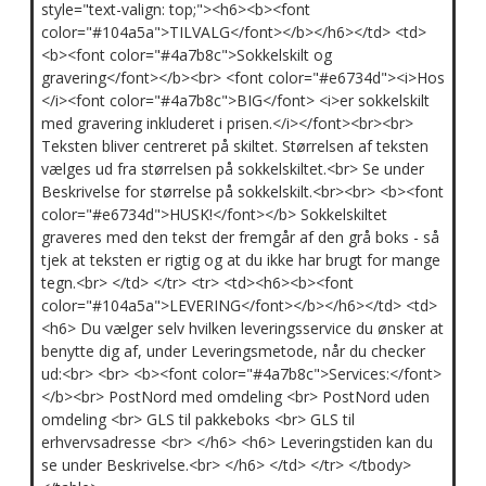
style="text-valign: top;"><h6><b><font
color="#104a5a">TILVALG</font></b></h6></td> <td>
<b><font color="#4a7b8c">Sokkelskilt og
gravering</font></b><br> <font color="#e6734d"><i>Hos
</i><font color="#4a7b8c">BIG</font> <i>er sokkelskilt
med gravering inkluderet i prisen.</i></font><br><br>
Teksten bliver centreret på skiltet. Størrelsen af teksten
vælges ud fra størrelsen på sokkelskiltet.<br> Se under
Beskrivelse for størrelse på sokkelskilt.<br><br> <b><font
color="#e6734d">HUSK!</font></b> Sokkelskiltet
graveres med den tekst der fremgår af den grå boks - så
tjek at teksten er rigtig og at du ikke har brugt for mange
tegn.<br> </td> </tr> <tr> <td><h6><b><font
color="#104a5a">LEVERING</font></b></h6></td> <td>
<h6> Du vælger selv hvilken leveringsservice du ønsker at
benytte dig af, under Leveringsmetode, når du checker
ud:<br> <br> <b><font color="#4a7b8c">Services:</font>
</b><br> PostNord med omdeling <br> PostNord uden
omdeling <br> GLS til pakkeboks <br> GLS til
erhvervsadresse <br> </h6> <h6> Leveringstiden kan du
se under Beskrivelse.<br> </h6> </td> </tr> </tbody>