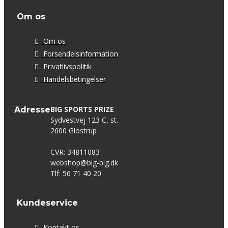
Om os
Om os
Forsendelsinformation
Privatlivspolitik
Handelsbetingelser
BIG SPORTS PRIZE
Adresse
Sydvestvej 123 C, st.
2600 Glostrup
CVR: 34811083
webshop@big-big.dk
Tlf: 56 71 40 20
Kundeservice
Kontakt os