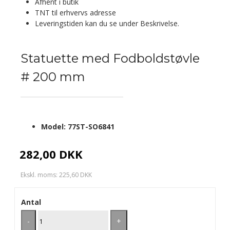
Afhent i butik
TNT til erhvervs adresse
Leveringstiden kan du se under Beskrivelse.
Statuette med Fodboldstøvle
# 200 mm
Model:
77ST-SO6841
282,00 DKK
Ekskl. moms: 225,60 DKK
Antal
-
+