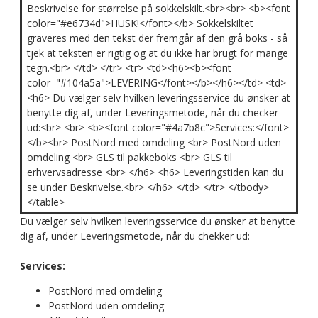
Beskrivelse for størrelse på sokkelskilt.<br><br> <b><font
color="#e6734d">HUSK!</font></b> Sokkelskiltet
graveres med den tekst der fremgår af den grå boks - så
tjek at teksten er rigtig og at du ikke har brugt for mange
tegn.<br> </td> </tr> <tr> <td><h6><b><font
color="#104a5a">LEVERING</font></b></h6></td> <td>
<h6> Du vælger selv hvilken leveringsservice du ønsker at
benytte dig af, under Leveringsmetode, når du checker
ud:<br> <br> <b><font color="#4a7b8c">Services:</font>
</b><br> PostNord med omdeling <br> PostNord uden
omdeling <br> GLS til pakkeboks <br> GLS til
erhvervsadresse <br> </h6> <h6> Leveringstiden kan du
se under Beskrivelse.<br> </h6> </td> </tr> </tbody>
</table>
Du vælger selv hvilken leveringsservice du ønsker at benytte
dig af, under Leveringsmetode, når du chekker ud:
Services:
PostNord med omdeling
PostNord uden omdeling