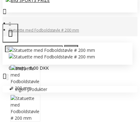
Statuette med Fodboldstøvle # 200 mm
0 vare(r) - 0,00 DKK
0
Ingen produkter