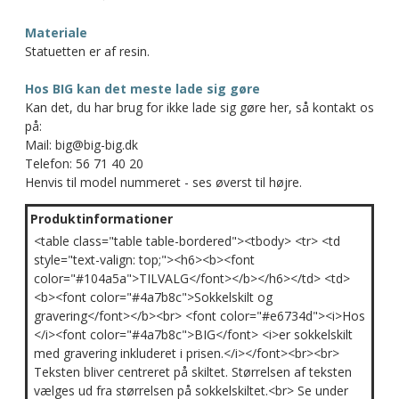
Materiale
Statuetten er af resin.
Hos BIG kan det meste lade sig gøre
Kan det, du har brug for ikke lade sig gøre her, så kontakt os
på:
Mail: big@big-big.dk
Telefon: 56 71 40 20
Henvis til model nummeret - ses øverst til højre.
Produktinformationer
<table class="table table-bordered"><tbody> <tr> <td
style="text-valign: top;"><h6><b><font
color="#104a5a">TILVALG</font></b></h6></td> <td>
<b><font color="#4a7b8c">Sokkelskilt og
gravering</font></b><br> <font color="#e6734d"><i>Hos
</i><font color="#4a7b8c">BIG</font> <i>er sokkelskilt
med gravering inkluderet i prisen.</i></font><br><br>
Teksten bliver centreret på skiltet. Størrelsen af teksten
vælges ud fra størrelsen på sokkelskiltet.<br> Se under