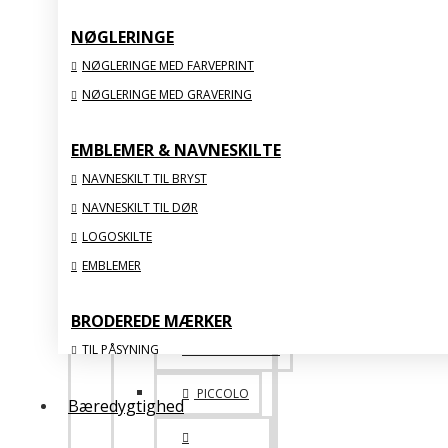
NØGLERINGE
SPECIALE
NØGLERINGE MED FARVEPRINT
NØGLERINGE MED GRAVERING
ONE OF A KIND
ACRYLIC
EMBLEMER & NAVNESKILTE
NAVNESKILT TIL BRYST
VIS ALLE
NAVNESKILT TIL DØR
LOGOSKILTE
STATUETTER & FIGURER
EMBLEMER
BRODEREDE MÆRKER
TIL PÅSYNING
BIG 1. 2. 3. PLADS
MED STRYGEBAGSIDE
PICCOLO
Bæredygtighed
ORGANISKE
MED FLOSSSEDE KANTER