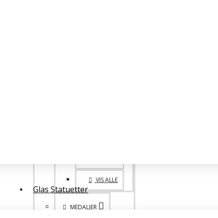
BIG FAMILY
VANDREPOKALER
BIG 1. 2. 3. PLADS
POKALE SPECIALE
ONE OF A KIND
GO BIG!
VIS ALLE
Glas Statuetter
MEDALJER