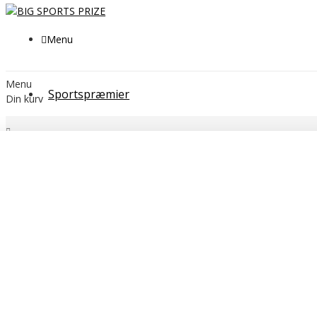
Menu
Menu
Sportspræmier
Din kurv
Træ-/Velourbox og plakette med UV print # 140 - 250 mm
Kategorier
SPORTSPRÆMIER
POKALER