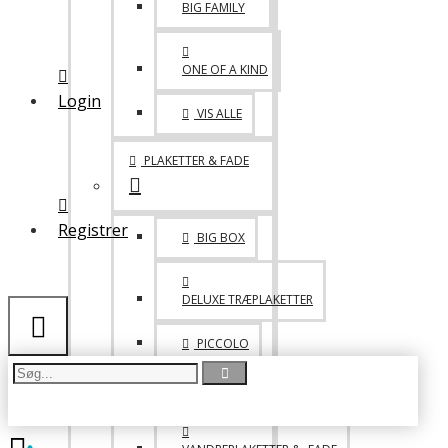
BIG FAMILY
MED VELCRO
ONE OF A KIND
LIDT BLANDET
Login
VIS ALLE
TASKER
PLAKETTER & FADE
DRIKKEDUNKE & KRUS
Registrer
BIG BOX
DELUXE TRÆPLAKETTER
PICCOLO
FADE