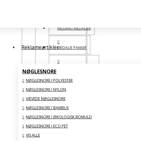
POPULÆRE
MESSING MEDALJER
Reklameartikler
MEDALJE PAKKER
DESIGN SELV MEDALJE
NØGLESNORE
NØGLESNORE I POLYESTER
SAML SELV BILLIGERE
NØGLESNORE I NYLON
VÆVEDE NØGLESNORE
VIS ALLE
NØGLESNORE I BAMBUS
NØGLESNORE I ØKOLOGISK BOMULD
GLAS STATUETTER
NØGLESNORE I ECO PET
VIS ALLE
BIG FAMILY