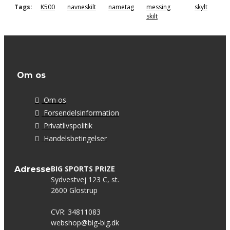
Tags:
K500
navneskilt
nametag
messing
skylt
skilt
Om os
Om os
Forsendelsinformation
Privatlivspolitik
Handelsbetingelser
BIG SPORTS PRIZE
Adresse
Sydvestvej 123 C, st.
2600 Glostrup
CVR: 34811083
webshop@big-big.dk