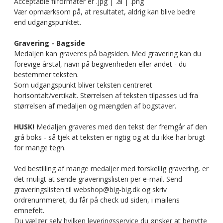
Acceptable filformater er .jpg | .ai | .png
Vær opmærksom på, at resultatet, aldrig kan blive bedre
end udgangspunktet.
Gravering - Bagside
Medaljen kan graveres på bagsiden. Med gravering kan du
forevige årstal, navn på begivenheden eller andet - du
bestemmer teksten.
Som udgangspunkt bliver teksten centreret
horisontalt/vertikalt. Størrelsen af teksten tilpasses ud fra
størrelsen af medaljen og mængden af bogstaver.
HUSK!
Medaljen graveres med den tekst der fremgår af den
grå boks - så tjek at teksten er rigtig og at du ikke har brugt
for mange tegn.
Ved bestilling af mange medaljer med forskellig gravering, er
det muligt at sende graveringslisten per e-mail. Send
graveringslisten til webshop@big-big.dk og skriv
ordrenummeret, du får på check ud siden, i mailens
emnefelt.
Du vælger selv hvilken leveringsservice du ønsker at benytte