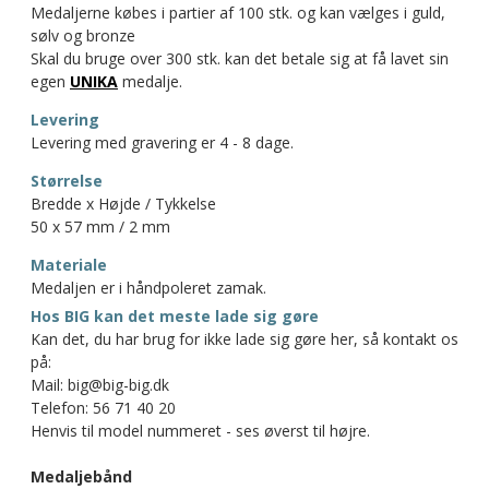
Medaljerne købes i partier af 100 stk. og kan vælges i guld,
sølv og bronze
Skal du bruge over 300 stk. kan det betale sig at få lavet sin
egen
UNIKA
medalje.
Levering
Levering med gravering er 4 - 8 dage.
Størrelse
Bredde x Højde / Tykkelse
50 x 57 mm / 2 mm
Materiale
Medaljen er i håndpoleret zamak.
Hos BIG kan det meste lade sig gøre
Kan det, du har brug for ikke lade sig gøre her, så kontakt os
på:
Mail: big@big-big.dk
Telefon: 56 71 40 20
Henvis til model nummeret - ses øverst til højre.
Medaljebånd