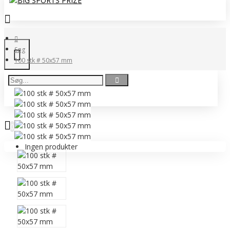
Søg
100 stk # 50x57 mm
0 vare(r) - 0,00 DKK
0
Ingen produkter