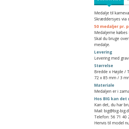
Medalje til karneva
Skræddersyes via d
50 medaljer pr. 
Medaljerne købes i 
Skal du bruge over 
medalje.
Levering
Levering med grave
Størrelse
Bredde x Højde / 
72 x 85 mm / 3 m
Materiale
Medaljen er i zama
Hos BIG kan det 
Kan det, du har bru
Mail: big@big-big.d
Telefon: 56 71 40 
Henvis til model nu