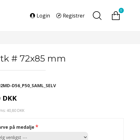
0
Login
Registrer
stk # 72x85 mm
92MD-D56_P50_SAML_SELV
0 DKK
ms: 40,80 DKK
arve på medalje