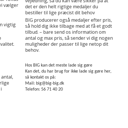
vejledning, så du kan være sikker på at
vi vælger
det er den helt rigtige medaljer du
bestiller til lige præcist dit behov
BIG producerer også medaljer efter pris,
n vigtig
så hold dig ikke tilbage med at få et godt
tilbud. – bare send os information om
e
antal og max pris, så sender vi dig nogen
alitet.
muligheder der passer til lige netop dit
behov.
Hos BIG kan det meste lade sig gøre
Kan det, du har brug for ikke lade sig gøre her,
 antal,
så kontakt os på:
rlige
Mail: big@big-big.dk
i
Telefon: 56 71 40 20