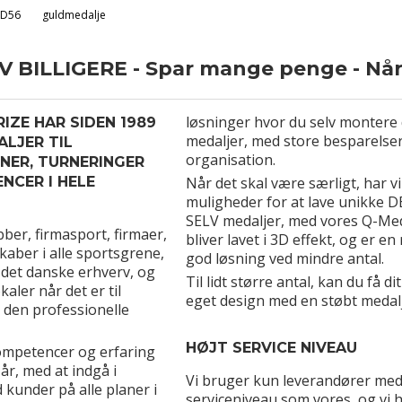
D56
guldmedalje
 BILLIGERE - Spar mange penge - Når 
løsninger hvor du selv montere
IZE HAR SIDEN 1989
medaljer, med store besparelser
ALJER TIL
organisation.
ER, TURNERINGER
NCER I HELE
Når det skal være særligt, har 
muligheder for at lave unikke 
SELV medaljer, med vores Q-Me
ubber, firmasport, firmaer,
bliver lavet i 3D effekt, og er en 
kaber i alle sportsgrene,
god løsning ved mindre antal.
 det danske erhverv, og
Til lidt større antal, kan du få dit
kaler når det er til
eget design med en støbt medalj
g den professionelle
HØJT SERVICE NIVEAU
ompetencer og erfaring
r, med at indgå i
Vi bruger kun leverandører m
kunder på alle planer i
serviceniveau som vores, og vi 