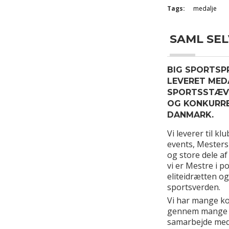
Tags:
medalje
SAML SELV
BIG SPORTSPR
LEVERET MED
SPORTSSTÆVN
OG KONKURRE
DANMARK.
Vi leverer til kl
events, Mesters
og store dele af
vi er Mestre i po
eliteidrætten o
sportsverden.
Vi har mange k
gennem mange å
samarbejde med 