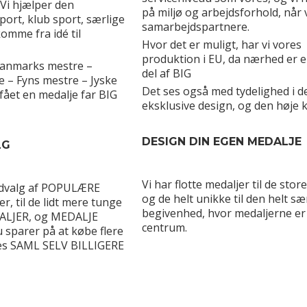
 Vi hjælper den
på miljø og arbejdsforhold, når 
port, klub sport, særlige
samarbejdspartnere.
omme fra idé til
Hvor det er muligt, har vi vores
produktion i EU, da nærhed er e
anmarks mestre –
del af BIG
e – Fyns mestre – Jyske
Det ses også med tydelighed i d
fået en medalje far BIG
eksklusive design, og den høje kv
DESIGN DIN EGEN MEDALJE
LG
Vi har flotte medaljer til de store
 udvalg af POPULÆRE
og de helt unikke til den helt sæ
r, til de lidt mere tunge
begivenhed, hvor medaljerne er 
LJER, og MEDALJE
centrum.
 sparer på at købe flere
res SAML SELV BILLIGERE