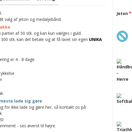
l.
Jeton
it valg af jeton og medaljebånd.
pakke
partier af 50 stk. og kan kun vælges i guld.
300 stk. kan det betale sig at få lavet sin egen
UNIKA
ring er 4 - 8 dage.
Tykkelse
m
k.
meste lade sig gøre
g for ikke lade sig gøre her, så kontakt os på:
k
20
mmeret - ses øverst til højre.