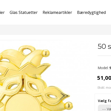
ier
Glas Statuetter
Reklameartikler
Bæredygtighed
50 
Model:
51,0
Ekskl. mo
Vælg f