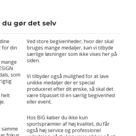
du gør det selv
 dine
Ved store begivenheder, hvor der skal
 for din
bruges mange medaljer, kan vi tilbyde
særlige løsninger som ikke vises her på
siden.
vi mange
DESIGN
dals, som
Vi tilbyder også mulighed for at lave
rigtig
unikke medaljer der er special
produceret efter dit ønske, så skal det
 helt
være tilpasset til en særlig begivenhed
e.
eller event.
Hos BIG køber du ikke kun
sportspræmier af høj kvalitet, du får
ed samme
også høj service og professionel
har fokus