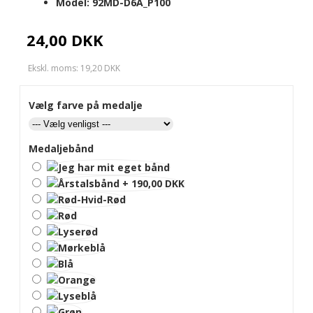
Model:
92MD-D6A_P100
24,00 DKK
Ekskl. moms: 19,20 DKK
Vælg farve på medalje
Medaljebånd