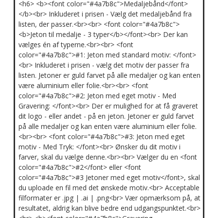
<h6> <b><font color="#4a7b8c">Medaljebånd</font>
</b><br> Inkluderet i prisen - Vælg det medaljebånd fra
listen, der passer.<br><br> <font color="#4a7b8c">
<b>Jeton til medalje - 3 typer</b></font><br> Der kan
vælges én af typerne.<br><br> <font
color="#4a7b8c">#1: Jeton med standard motiv: </font>
<br> Inkluderet i prisen - vælg det motiv der passer fra
listen. Jetoner er guld farvet på alle medaljer og kan enten
være aluminium eller folie.<br><br> <font
color="#4a7b8c">#2: Jeton med eget motiv - Med
Gravering: </font><br> Der er mulighed for at få graveret
dit logo - eller andet - på en jeton. Jetoner er guld farvet
på alle medaljer og kan enten være aluminium eller folie.
<br><br> <font color="#4a7b8c">#3: Jeton med eget
motiv - Med Tryk: </font><br> Ønsker du dit motiv i
farver, skal du vælge denne.<br><br> Vælger du en <font
color="#4a7b8c">#2</font> eller <font
color="#4a7b8c">#3 Jetoner med eget motiv</font>, skal
du uploade en fil med det ønskede motiv.<br> Acceptable
filformater er .jpg | .ai | .png<br> Vær opmærksom på, at
resultatet, aldrig kan blive bedre end udgangspunktet.<br>