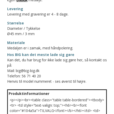
Levering
Levering med gravering er 4 - 8 dage.
Størrelse
Diameter / Tykkelse
Ø45 mm / 3 mm
Materiale
Medaljen er i zamak, med håndpolering.
Hos BIG kan det meste lade sig gøre
Kan det, du har brug for ikke lade sig gøre her, så kontakt os
på:
Mail: big@big-big.dk
Telefon: 56 71 40 20
Henvis til model nummeret - ses øverst til højre.
Produktinformationer
<p></p><br><table class="table table-bordered"><tbody>
<tr> <td style="text-valign: top;"><h6><b><font
color="#104a5a">TILVALG</font></b></h6></td> <td>