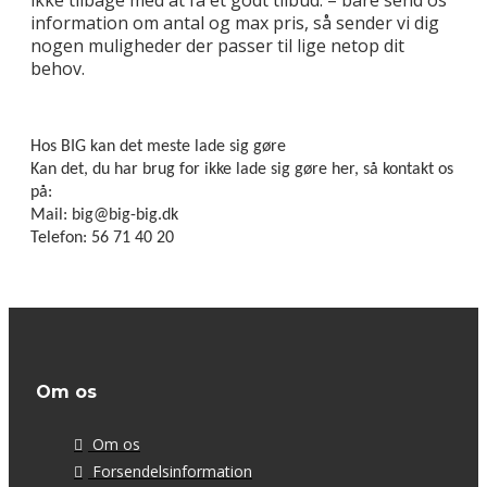
ikke tilbage med at få et godt tilbud. – bare send os
information om antal og max pris, så sender vi dig
nogen muligheder der passer til lige netop dit
behov.
Hos BIG kan det meste lade sig gøre
Kan det, du har brug for ikke lade sig gøre her, så kontakt os
på:
Mail: big@big-big.dk
Telefon: 56 71 40 20
Om os
Om os
Forsendelsinformation