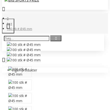
Søg
100 stk # Ø45 mm
0 vare(r) - 0,00 DKK
0
Ingen produkter