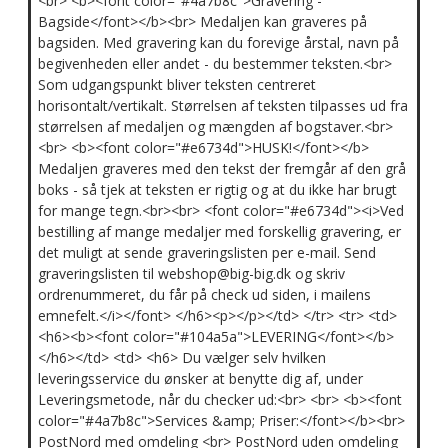
<br> <b><font color="#4a7b8c">Gravering -
Bagside</font></b><br> Medaljen kan graveres på
bagsiden. Med gravering kan du forevige årstal, navn på
begivenheden eller andet - du bestemmer teksten.<br>
Som udgangspunkt bliver teksten centreret
horisontalt/vertikalt. Størrelsen af teksten tilpasses ud fra
størrelsen af medaljen og mængden af bogstaver.<br>
<br> <b><font color="#e6734d">HUSK!</font></b>
Medaljen graveres med den tekst der fremgår af den grå
boks - så tjek at teksten er rigtig og at du ikke har brugt
for mange tegn.<br><br> <font color="#e6734d"><i>Ved
bestilling af mange medaljer med forskellig gravering, er
det muligt at sende graveringslisten per e-mail. Send
graveringslisten til webshop@big-big.dk og skriv
ordrenummeret, du får på check ud siden, i mailens
emnefelt.</i></font> </h6><p></p></td> </tr> <tr> <td>
<h6><b><font color="#104a5a">LEVERING</font></b>
</h6></td> <td> <h6> Du vælger selv hvilken
leveringsservice du ønsker at benytte dig af, under
Leveringsmetode, når du checker ud:<br> <br> <b><font
color="#4a7b8c">Services &amp; Priser:</font></b><br>
PostNord med omdeling <br> PostNord uden omdeling