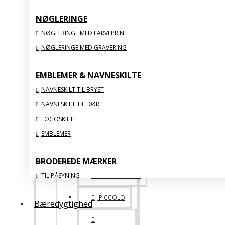
NØGLERINGE
SPECIALE
NØGLERINGE MED FARVEPRINT
NØGLERINGE MED GRAVERING
ONE OF A KIND
ACRYLIC
EMBLEMER & NAVNESKILTE
NAVNESKILT TIL BRYST
VIS ALLE
NAVNESKILT TIL DØR
LOGOSKILTE
STATUETTER & FIGURER
EMBLEMER
BRODEREDE MÆRKER
TIL PÅSYNING
BIG 1. 2. 3. PLADS
MED STRYGEBAGSIDE
PICCOLO
Bæredygtighed
ORGANISKE
MED FLOSSSEDE KANTER