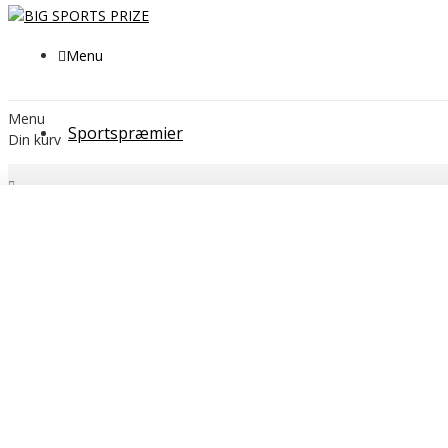
Menu
Menu
Sportspræmier
Din kurv
Polyester Standard
Kategorier
SPORTSPRÆMIER
POKALER