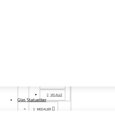
BIG FAMILY
VANDREPOKALER
BIG 1. 2. 3. PLADS
POKALE SPECIALE
ONE OF A KIND
GO BIG!
VIS ALLE
Glas Statuetter
MEDALJER