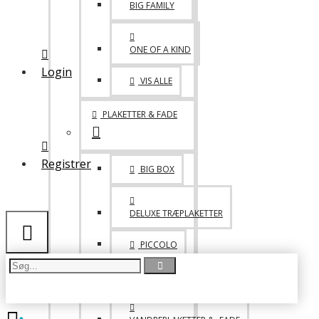
BIG FAMILY
MED VELCRO
ONE OF A KIND
LIDT BLANDET
Login
VIS ALLE
TASKER
PLAKETTER & FADE
DRIKKEDUNKE & KRUS
Registrer
BIG BOX
DELUXE TRÆPLAKETTER
PICCOLO
FADE