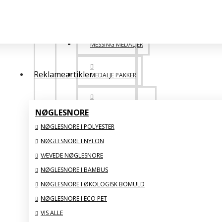
POPULÆRE
MESSING MEDALJER
Reklameartikler
MEDALJE PAKKER
DESIGN SELV MEDALJE
NØGLESNORE
NØGLESNORE I POLYESTER
SAML SELV BILLIGERE
NØGLESNORE I NYLON
VÆVEDE NØGLESNORE
VIS ALLE
NØGLESNORE I BAMBUS
NØGLESNORE I ØKOLOGISK BOMULD
GLAS STATUETTER
NØGLESNORE I ECO PET
VIS ALLE
BIG FAMILY