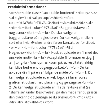
Produktinformationer
<p></p><table class="table table-bordered"><tbody> <tr>
<td style="text-valign: top;"><h6><b><font
color="#4a7b8c">TILVALG</font></b></h6></td> <td>
<h6> <b><font color="#73a5ad">Baggrundsfarve på
nøglesnor.</font></b><br> Du skal vælge en
baggrundsfarve på nøglesnoren. Du kan vælge mellem
sort eller hvid. Ønskes andre farver kontakt os for tilbud.
<br><br> <b><font color="#73a5ad">Fil til
Nøglesnor</font></b><br> Husk at uploade en fil med det
ønskede motiv.<br><br> Acceptable filformater er .jpg |
.ai | .png<br> Vær opmærksom på, at resultatet, aldrig
kan blive bedre end udgangspunktet.<br><br> Du kan
uploade din fil på én af følgende måder:<br><br> 1. Du
kan vælge at uploade et enkelt logo, så laver vores
grafiker et udkast med placering og gentagelse.<br><br>
2. Du kan vælge at uploade en fil i de faktiske mål (se
"størrelse" under Beskrivelse), på den måde får du præcis
den placering og gentagelse du ønsker.<br> </h6></td>
</tr> <tr> <td><h6><b><font