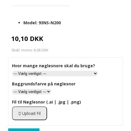
Model:
93NS-N200
10,10 DKK
Ekskl. moms: 8,08 DKK
Hvor mange nøglesnore skal du bruge?
Baggrundsfarve på nøglesnor
Fil til Nøglesnor (.ai | .jpg | .png)
Upload Fil