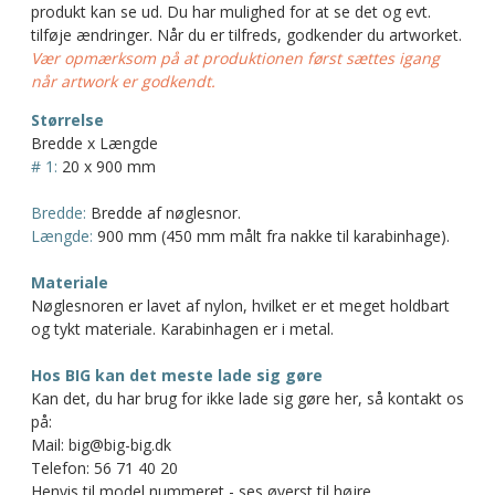
produkt kan se ud. Du har mulighed for at se det og evt.
tilføje ændringer. Når du er tilfreds, godkender du artworket.
Vær opmærksom på at produktionen først sættes igang
når artwork er godkendt.
Størrelse
Bredde x Længde
# 1:
20 x 900 mm
Bredde:
Bredde af nøglesnor.
Længde:
900 mm (450 mm målt fra nakke til karabinhage).
Materiale
Nøglesnoren er lavet af nylon, hvilket er et meget holdbart
og tykt materiale. Karabinhagen er i metal.
Hos BIG kan det meste lade sig gøre
Kan det, du har brug for ikke lade sig gøre her, så kontakt os
på:
Mail: big@big-big.dk
Telefon: 56 71 40 20
Henvis til model nummeret - ses øverst til højre.