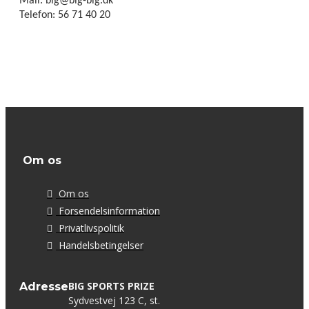
Mail: big@big-big.dk
Telefon: 56 71 40 20
Om os
Om os
Forsendelsinformation
Privatlivspolitik
Handelsbetingelser
BIG SPORTS PRIZE
Adresse
Sydvestvej 123 C, st.