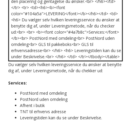
den placering og gentagelse du ønsker.<br> </h6></td>
</tr> <tr> <td><h6><b><font
color="#104a5a">LEVERING</font></b></h6></td> <td>
<h6> Du vælger selv hvilken leveringsservice du ønsker at
benytte dig af, under Leveringsmetode, når du checker
ud:<br> <br> <b><font color="#4a7b8c">Services:</font>
</b><br> PostNord med omdeling<br> PostNord uden
omdeling<br> GLS til pakkeboks<br> GLS til
erhvervsadresse<br> </h6> <h6> Leveringstiden kan du se
under Beskrivelse.<br> </h6> </td> </tr></tbody></table>
Du vælger selv hvilken leveringsservice du ønsker at benytte
dig af, under Leveringsmetode, når du chekker ud:
Services:
PostNord med omdeling
PostNord uden omdeling
Afhent i butik
TNT til erhvervs adresse
Leveringstiden kan du se under Beskrivelse.