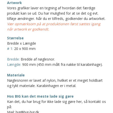
Artwork
Vores grafiker laver en tegning af hvordan det færdige
produkt kan se ud. Du har mulighed for at se det og evt.
tilføje ændringer. Når du er tilfreds, godkender du artworket.
Vær opmærksom på at produktionen først sættes igang
når artwork er godkendt.
Størrelse
Bredde x Længde
# 1:
20 x 900 mm
Bredde:
Bredde af nøglesnor.
Længde:
900 mm (450 mm målt fra nakke til karabinhage).
Materiale
Nøglesnoren er lavet af nylon, hvilket er et meget holdbart
og tykt materiale. Karabinhagen er i metal.
Hos BIG kan det meste lade sig gøre
Kan det, du har brug for ikke lade sig gøre her, så kontakt os
på:
Mail: big@big-big.dk