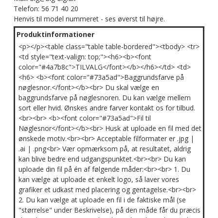
Telefon: 56 71 40 20
Henvis til model nummeret - ses øverst til højre.
Produktinformationer
<p></p><table class="table table-bordered"><tbody> <tr>
<td style="text-valign: top;"><h6><b><font
color="#4a7b8c">TILVALG</font></b></h6></td> <td>
<h6> <b><font color="#73a5ad">Baggrundsfarve på
nøglesnor.</font></b><br> Du skal vælge en
baggrundsfarve på nøglesnoren. Du kan vælge mellem
sort eller hvid. Ønskes andre farver kontakt os for tilbud.
<br><br> <b><font color="#73a5ad">Fil til
Nøglesnor</font></b><br> Husk at uploade en fil med det
ønskede motiv.<br><br> Acceptable filformater er .jpg |
.ai | .png<br> Vær opmærksom på, at resultatet, aldrig
kan blive bedre end udgangspunktet.<br><br> Du kan
uploade din fil på én af følgende måder:<br><br> 1. Du
kan vælge at uploade et enkelt logo, så laver vores
grafiker et udkast med placering og gentagelse.<br><br>
2. Du kan vælge at uploade en fil i de faktiske mål (se
"størrelse" under Beskrivelse), på den måde får du præcis