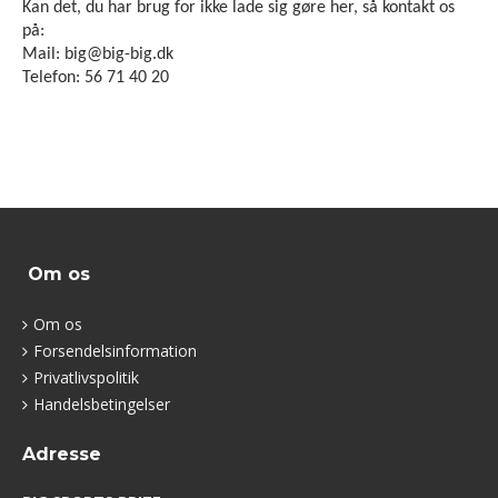
Kan det, du har brug for ikke lade sig gøre her, så kontakt os
på:
Mail: big@big-big.dk
Telefon: 56 71 40 20
Om os
Om os
Forsendelsinformation
Privatlivspolitik
Handelsbetingelser
Adresse