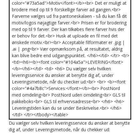
color="#73a5ad">Motiv</font></b><br> Det er muligt at
brodere med op til 9 forskellige farver ad gangen.<br>
Farverne vælges ud fra pantoneskalaen - så du kan få dit
motiv/logos nøjagtige farver.<br> Prisen er for brodering
med op til 9 farver. Der kan tilkøbes flere farver hvis der
er behov for det.<br> Husk at uploade en fil med det
ønskede motiv.<br><br> Acceptable filformater er .jpg |
.ai | .png<br> Vær opmærksom på, at resultatet, aldrig
kan blive bedre end udgangspunktet. </h6></td> </tr> <tr>
<td><h6><b><font color="#104a5a">LEVERING</font>
</b></h6></td> <td> <h6> Du vælger selv hvilken
leveringsservice du ønsker at benytte dig af, under
Leveringsmetode, når du checker ud:<br> <br> <b><font
color="#4a7b8c">Services:</font></b><br> PostNord
med omdeling<br> PostNord uden omdeling<br> GLS til
pakkeboks<br> GLS til erhvervsadresse<br> </h6> <h6>
Leveringstiden kan du se under Beskrivelse.<br> </h6>
</td> </tr></tbody></table>
Du vælger selv hvilken leveringsservice du ønsker at benytte
dig af, under Leveringsmetode, når du chekker ud: