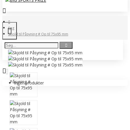
Søg
Skjold til Påsyning # Op til 75x95 mm
0 vare(r) - 0,00 DKK
0
Ingen produkter