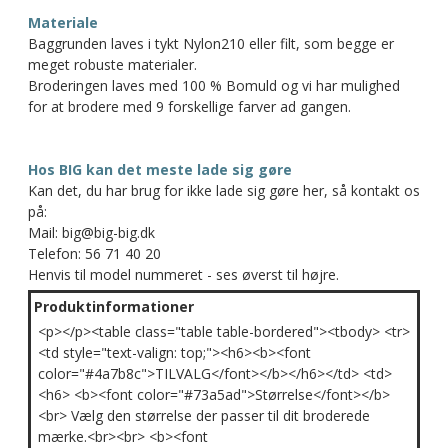
Materiale
Baggrunden laves i tykt Nylon210 eller filt, som begge er
meget robuste materialer.
Broderingen laves med 100 % Bomuld og vi har mulighed
for at brodere med 9 forskellige farver ad gangen.
Hos BIG kan det meste lade sig gøre
Kan det, du har brug for ikke lade sig gøre her, så kontakt os
på:
Mail: big@big-big.dk
Telefon: 56 71 40 20
Henvis til model nummeret - ses øverst til højre.
Produktinformationer
<p></p><table class="table table-bordered"><tbody> <tr>
<td style="text-valign: top;"><h6><b><font
color="#4a7b8c">TILVALG</font></b></h6></td> <td>
<h6> <b><font color="#73a5ad">Størrelse</font></b>
<br> Vælg den størrelse der passer til dit broderede
mærke.<br><br> <b><font