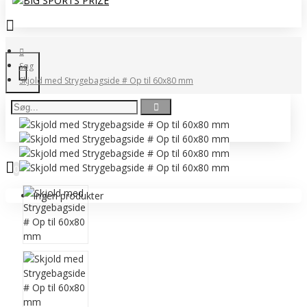
Søg
Skjold med Strygebagside # Op til 60x80 mm
0 vare(r) - 0,00 DKK
0
Ingen produkter