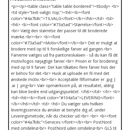
<p></p><table class="table table-bordered"><tbody> <tr>
<td style="text-valign: top;"><h6><b><font
color="#4a7b8c">TILVALG</font></b></h6></td> <td>
<h6> <b><font color="#73a5ad">Størrelse</font></b>
<br> Vælg den størrelse der passer til dit broderede
mærke.<br><br> <b><font
color="#73a5ad">Motiv</font></b><br> Det er muligt at
brodere med op til 9 forskellige farver ad gangen.<br>
Farverne vælges ud fra pantoneskalaen - så du kan få dit
motiv/logos nøjagtige farver.<br> Prisen er for brodering
med op til 9 farver. Der kan tilkøbes flere farver hvis der
er behov for det.<br> Husk at uploade en fil med det
ønskede motiv.<br><br> Acceptable filformater er .jpg |
.ai | .png<br> Vær opmærksom på, at resultatet, aldrig
kan blive bedre end udgangspunktet. </h6></td> </tr> <tr>
<td><h6><b><font color="#104a5a">LEVERING</font>
</b></h6></td> <td> <h6> Du vælger selv hvilken
leveringsservice du ønsker at benytte dig af, under
Leveringsmetode, når du checker ud:<br> <br> <b><font
color="#4a7b8c">Services:</font></b><br> PostNord
med omdeling<br> PostNord uden omdeling<br> GLS til