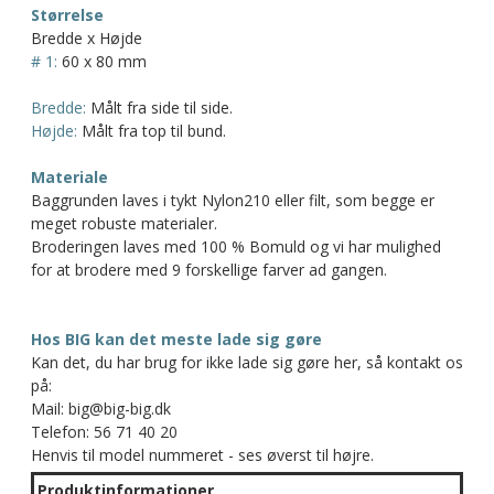
Størrelse
Bredde x Højde
# 1:
60 x 80 mm
Bredde:
Målt fra side til side.
Højde:
Målt fra top til bund.
Materiale
Baggrunden laves i tykt Nylon210 eller filt, som begge er
meget robuste materialer.
Broderingen laves med 100 % Bomuld og vi har mulighed
for at brodere med 9 forskellige farver ad gangen.
Hos BIG kan det meste lade sig gøre
Kan det, du har brug for ikke lade sig gøre her, så kontakt os
på:
Mail: big@big-big.dk
Telefon: 56 71 40 20
Henvis til model nummeret - ses øverst til højre.
Produktinformationer