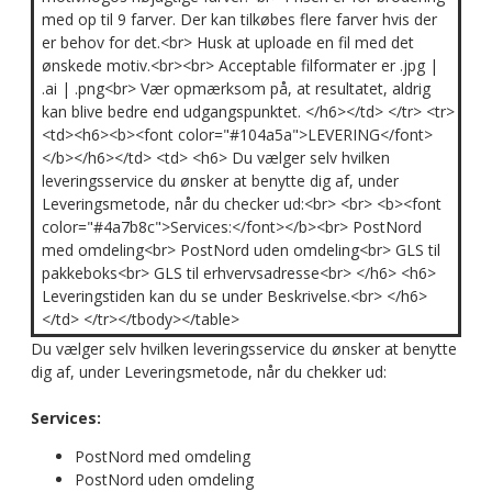
med op til 9 farver. Der kan tilkøbes flere farver hvis der
er behov for det.<br> Husk at uploade en fil med det
ønskede motiv.<br><br> Acceptable filformater er .jpg |
.ai | .png<br> Vær opmærksom på, at resultatet, aldrig
kan blive bedre end udgangspunktet. </h6></td> </tr> <tr>
<td><h6><b><font color="#104a5a">LEVERING</font>
</b></h6></td> <td> <h6> Du vælger selv hvilken
leveringsservice du ønsker at benytte dig af, under
Leveringsmetode, når du checker ud:<br> <br> <b><font
color="#4a7b8c">Services:</font></b><br> PostNord
med omdeling<br> PostNord uden omdeling<br> GLS til
pakkeboks<br> GLS til erhvervsadresse<br> </h6> <h6>
Leveringstiden kan du se under Beskrivelse.<br> </h6>
</td> </tr></tbody></table>
Du vælger selv hvilken leveringsservice du ønsker at benytte
dig af, under Leveringsmetode, når du chekker ud:
Services:
PostNord med omdeling
PostNord uden omdeling