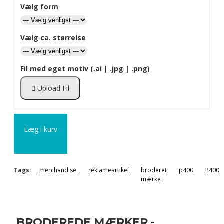
Vælg form
Vælg ca. størrelse
Fil med eget motiv (.ai | .jpg | .png)
Upload Fil
Læg i kurv
Tags:
merchandise
reklameartikel
broderet
p400
P400
mærke
BRODEREDE MÆRKER -