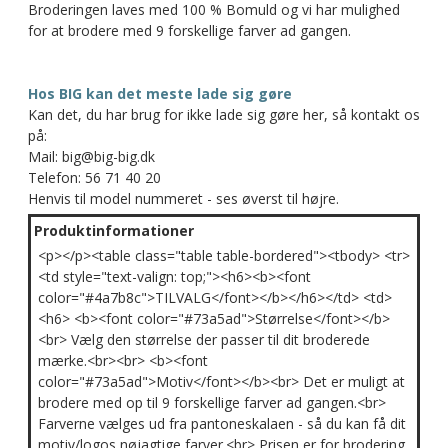
Broderingen laves med 100 % Bomuld og vi har mulighed
for at brodere med 9 forskellige farver ad gangen.
Hos BIG kan det meste lade sig gøre
Kan det, du har brug for ikke lade sig gøre her, så kontakt os
på:
Mail: big@big-big.dk
Telefon: 56 71 40 20
Henvis til model nummeret - ses øverst til højre.
Produktinformationer
<p></p><table class="table table-bordered"><tbody> <tr>
<td style="text-valign: top;"><h6><b><font
color="#4a7b8c">TILVALG</font></b></h6></td> <td>
<h6> <b><font color="#73a5ad">Størrelse</font></b>
<br> Vælg den størrelse der passer til dit broderede
mærke.<br><br> <b><font
color="#73a5ad">Motiv</font></b><br> Det er muligt at
brodere med op til 9 forskellige farver ad gangen.<br>
Farverne vælges ud fra pantoneskalaen - så du kan få dit
motiv/logos nøjagtige farver.<br> Prisen er for brodering