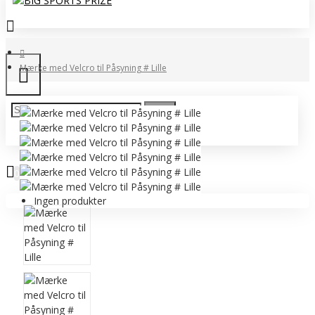
Mærke med Velcro til Påsyning # Lille
0 vare(r) - 0,00 DKK
0
Ingen produkter