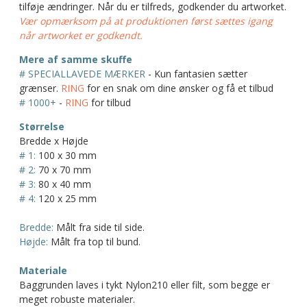
tilføje ændringer. Når du er tilfreds, godkender du artworket.
Vær opmærksom på at produktionen først sættes igang
når artworket er godkendt.
Mere af samme skuffe
# SPECIALLAVEDE MÆRKER
- Kun fantasien sætter
grænser.
RING
for en snak om dine ønsker og få et tilbud
# 1000+
-
RING
for tilbud
Størrelse
Bredde x Højde
# 1:
100 x 30 mm
# 2:
70 x 70 mm
# 3:
80 x 40 mm
# 4:
120 x 25 mm
Bredde:
Målt fra side til side.
Højde:
Målt fra top til bund.
Materiale
Baggrunden laves i tykt Nylon210 eller filt, som begge er
meget robuste materialer.