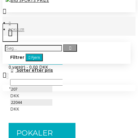
POKALER
Filtrer
Fjern
0 vare(r) - 0,00 DKK
Sorter efter pris
0
Ingen produkter
DKK
DKK
POKALER