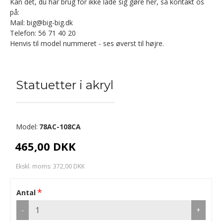
Kan det, du har brug for ikke lade sig gøre her, så kontakt os
på:
Mail: big@big-big.dk
Telefon: 56 71 40 20
Henvis til model nummeret - ses øverst til højre.
Statuetter i akryl
Model:
78AC-108CA
465,00 DKK
Ekskl. moms: 372,00 DKK
Antal
-
+