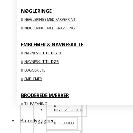
BIG FAMILY
NØGLERINGE
SPECIALE
NØGLERINGE MED FARVEPRINT
NØGLERINGE MED GRAVERING
ONE OF A KIND
EMBLEMER & NAVNESKILTE
ACRYLIC
NAVNESKILT TIL BRYST
NAVNESKILT TIL DØR
VIS ALLE
LOGOSKILTE
EMBLEMER
STATUETTER & FIGURER
BRODEREDE MÆRKER
TIL PÅSYNING
BIG 1. 2. 3. PLADS
MED STRYGEBAGSIDE
Bæredygtighed
ORGANISKE
PICCOLO
MED FLOSSSEDE KANTER