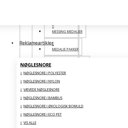
POPULÆRE
MESSING MEDALJER
Reklameartikler
MEDALJE PAKKER
NØGLESNORE
DESIGN SELV MEDALJE
NØGLESNORE I POLYESTER
NØGLESNORE I NYLON
SAML SELV BILLIGERE
VÆVEDE NØGLESNORE
VIS ALLE
NØGLESNORE I BAMBUS
NØGLESNORE I ØKOLOGISK BOMULD
GLAS STATUETTER
NØGLESNORE I ECO PET
VIS ALLE