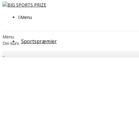
Menu
Menu
Sportspræmier
Din kurv
GLAS STATUETTER
Statuetter i akryl
Kategorier
SPORTSPRÆMIER
POKALER