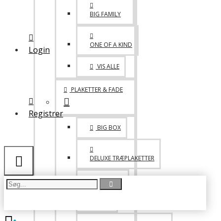
MED VELCRO
BIG FAMILY
LIDT BLANDET
ONE OF A KIND
Login
TASKER
VIS ALLE
DRIKKEDUNKE & KRUS
PLAKETTER & FADE
Registrer
BIG BOX
DELUXE TRÆPLAKETTER
PICCOLO
FADE