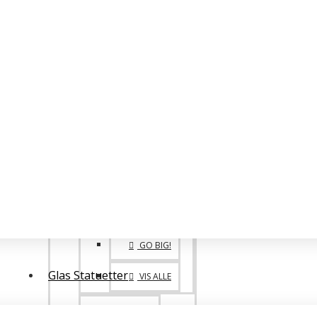
BIG FAMILY
VANDREPOKALER
BIG 1. 2. 3. PLADS
POKALE SPECIALE
ONE OF A KIND
GO BIG!
Glas Statuetter
VIS ALLE
MEDALJER