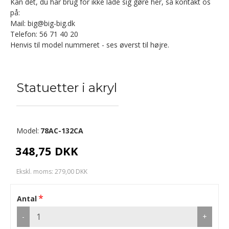
Kan det, du har brug for ikke lade sig gøre her, så kontakt os
på:
Mail: big@big-big.dk
Telefon: 56 71 40 20
Henvis til model nummeret - ses øverst til højre.
Statuetter i akryl
Model:
78AC-132CA
348,75 DKK
Ekskl. moms: 279,00 DKK
Antal
-
+