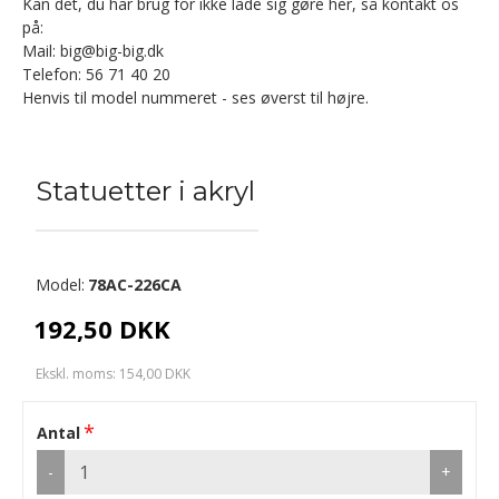
Kan det, du har brug for ikke lade sig gøre her, så kontakt os
på:
Mail: big@big-big.dk
Telefon: 56 71 40 20
Henvis til model nummeret - ses øverst til højre.
Statuetter i akryl
Model:
78AC-226CA
192,50 DKK
Ekskl. moms: 154,00 DKK
Antal
-
+