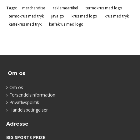
Tags:
merchandise
reklameartikel
termokrus med logo
termokrus med tryk
java go
krus med logo
krus med tryk
kaffekrus med tryk
kaffekrus med logo
Om os
Om os
Forsendelsinformation
Privatlivspolitik
Handelsbetingelser
Adresse
BIG SPORTS PRIZE