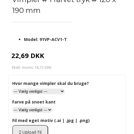
190 mm
Model:
91VP-ACV1-T
22,69 DKK
Ekskl. moms: 18,15 DKK
Hvor mange vimpler skal du bruge?
Farve på snoet kant
Fil med eget motiv (.ai | .jpg | .png)
Upload Fil