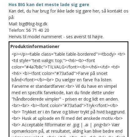
Hos BIG kan det meste lade sig gøre
Kan det, du har brug for ikke lade sig gøre her, så kontakt os
på:
Mail: big@big-big.dk
Telefon: 56 71 40 20
Henvis til model nummeret - ses øverst til højre.
Produktinformationer
<p></p><table class="table table-bordered"><tbody> <tr>
<td style="text-valign: top;"><h6><b><font
color="#4a7b8c">TILVALG</font></b></h6></td> <td>
<h6> <b><font color="#73a5ad">Farve på snoet
bånd</font></b><br> Du vælger en farve fra listen.
Farverne er standardfarver.<br> Vil du have en vimpel
med en specifik farvekode, kan du finde dette under
"håndbroderede vimpler" - prisen er dog lidt en anden.
<br><br> <b><font color="#73a5ad">Tryk</font></b>
<br> Trykket er i én farve og bliver trykt på hvid baggrund.
<br> Husk at uploade en fil med det ønskede motiv.<br>
<br> Acceptable filformater er .jpg | .ai | .png<br> Vær
opmærksom på, at resultatet, aldrig kan blive bedre end