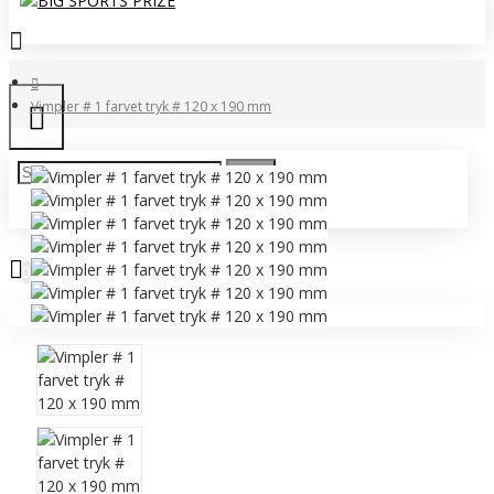
Vimpler # 1 farvet tryk # 120 x 190 mm
0 vare(r) - 0,00 DKK
0
Ingen produkter