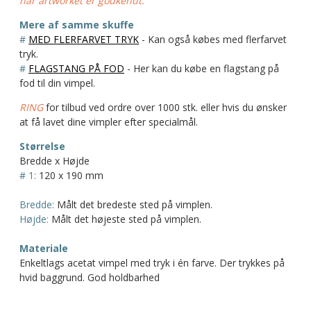
når artworket er godkendt.
Mere af samme skuffe
#
MED FLERFARVET TRYK
- Kan også købes med flerfarvet
tryk.
#
FLAGSTANG PÅ FOD
- Her kan du købe en flagstang på
fod til din vimpel.
RING
for tilbud ved ordre over 1000 stk. eller hvis du ønsker
at få lavet dine vimpler efter specialmål.
Størrelse
Bredde x Højde
# 1:
120 x 190 mm
Bredde:
Målt det bredeste sted på vimplen.
Højde:
Målt det højeste sted på vimplen.
Materiale
Enkeltlags acetat vimpel med tryk i én farve. Der trykkes på
hvid baggrund. God holdbarhed