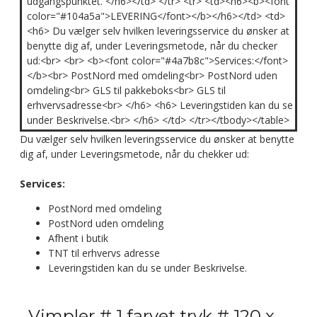
udgangspunktet. </h6></td> </tr> <tr> <td><h6><b><font
color="#104a5a">LEVERING</font></b></h6></td> <td>
<h6> Du vælger selv hvilken leveringsservice du ønsker at
benytte dig af, under Leveringsmetode, når du checker
ud:<br> <br> <b><font color="#4a7b8c">Services:</font>
</b><br> PostNord med omdeling<br> PostNord uden
omdeling<br> GLS til pakkeboks<br> GLS til
erhvervsadresse<br> </h6> <h6> Leveringstiden kan du se
under Beskrivelse.<br> </h6> </td> </tr></tbody></table>
Du vælger selv hvilken leveringsservice du ønsker at benytte
dig af, under Leveringsmetode, når du chekker ud:
Services:
PostNord med omdeling
PostNord uden omdeling
Afhent i butik
TNT til erhvervs adresse
Leveringstiden kan du se under Beskrivelse.
Vimpler # 1 farvet tryk # 120 x