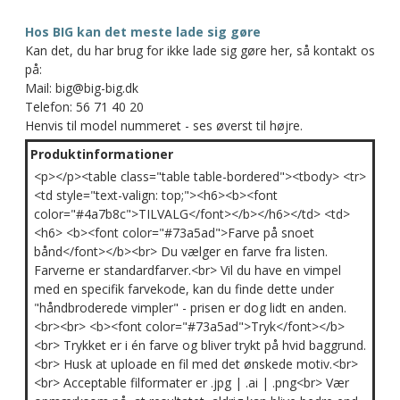
Hos BIG kan det meste lade sig gøre
Kan det, du har brug for ikke lade sig gøre her, så kontakt os
på:
Mail: big@big-big.dk
Telefon: 56 71 40 20
Henvis til model nummeret - ses øverst til højre.
Produktinformationer
<p></p><table class="table table-bordered"><tbody> <tr>
<td style="text-valign: top;"><h6><b><font
color="#4a7b8c">TILVALG</font></b></h6></td> <td>
<h6> <b><font color="#73a5ad">Farve på snoet
bånd</font></b><br> Du vælger en farve fra listen.
Farverne er standardfarver.<br> Vil du have en vimpel
med en specifik farvekode, kan du finde dette under
"håndbroderede vimpler" - prisen er dog lidt en anden.
<br><br> <b><font color="#73a5ad">Tryk</font></b>
<br> Trykket er i én farve og bliver trykt på hvid baggrund.
<br> Husk at uploade en fil med det ønskede motiv.<br>
<br> Acceptable filformater er .jpg | .ai | .png<br> Vær