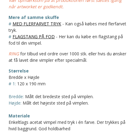
Vær opmærksom på at produktionen først sættes igang
når artworket er godkendt.
Mere af samme skuffe
#
MED FLERFARVET TRYK
- Kan også købes med flerfarvet
tryk.
#
FLAGSTANG PÅ FOD
- Her kan du købe en flagstang på
fod til din vimpel.
RING
for tilbud ved ordre over 1000 stk. eller hvis du ønsker
at få lavet dine vimpler efter specialmål.
Størrelse
Bredde x Højde
# 1:
120 x 190 mm
Bredde:
Målt det bredeste sted på vimplen.
Højde:
Målt det højeste sted på vimplen.
Materiale
Enkeltlags acetat vimpel med tryk i én farve. Der trykkes på
hvid baggrund. God holdbarhed