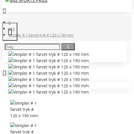
Søg
Vimpler # 1 farvet tryk # 120 x 190 mm
0 vare(r) - 0,00 DKK
0
Ingen produkter