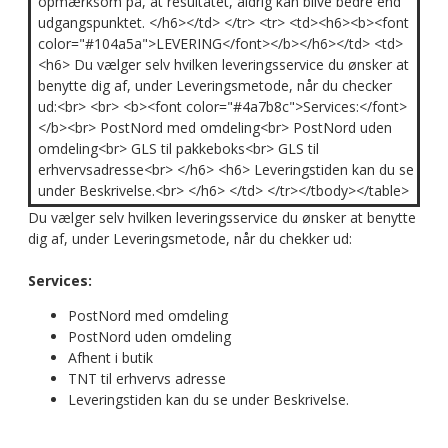
opmærksom på, at resultatet, aldrig kan blive bedre end
udgangspunktet. </h6></td> </tr> <tr> <td><h6><b><font
color="#104a5a">LEVERING</font></b></h6></td> <td>
<h6> Du vælger selv hvilken leveringsservice du ønsker at
benytte dig af, under Leveringsmetode, når du checker
ud:<br> <br> <b><font color="#4a7b8c">Services:</font>
</b><br> PostNord med omdeling<br> PostNord uden
omdeling<br> GLS til pakkeboks<br> GLS til
erhvervsadresse<br> </h6> <h6> Leveringstiden kan du se
under Beskrivelse.<br> </h6> </td> </tr></tbody></table>
Du vælger selv hvilken leveringsservice du ønsker at benytte
dig af, under Leveringsmetode, når du chekker ud:
Services:
PostNord med omdeling
PostNord uden omdeling
Afhent i butik
TNT til erhvervs adresse
Leveringstiden kan du se under Beskrivelse.