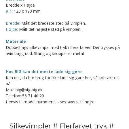
Bredde x Højde
# 1:
120 x 190 mm
Bredde:
Målt det bredeste sted på vimplen.
Højde:
Målt det højeste sted på vimplen.
Materiale
Dobbeltlags silkevimpel med tryk i flere farver. Der trykkes på
hvid baggrund. Stang og knopper er metal.
Hos BIG kan det meste lade sig gøre
Kan det, du har brug for ikke lade sig gøre her, så kontakt os
på:
Mail: big@big-big.dk
Telefon: 56 71 40 20
Henvis til model nummeret - ses øverst til højre.
Silkevimpler # Flerfarvet tryk #