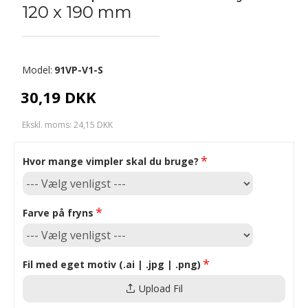
120 x 190 mm
Model:
91VP-V1-S
30,19 DKK
Ekskl. moms: 24,15 DKK
Hvor mange vimpler skal du bruge?
Farve på fryns
Fil med eget motiv (.ai | .jpg | .png)
Upload Fil