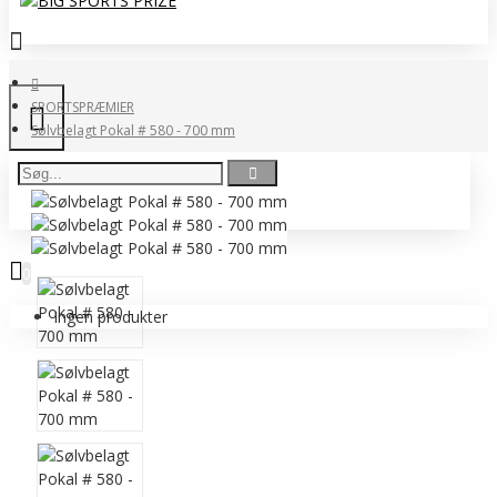
SPORTSPRÆMIER
Sølvbelagt Pokal # 580 - 700 mm
0 vare(r) - 0,00 DKK
0
Ingen produkter