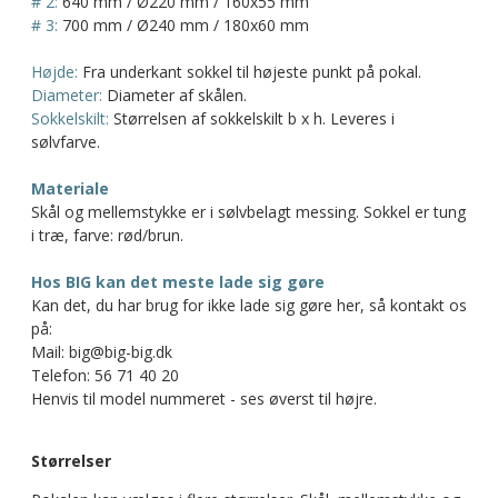
# 2:
640 mm / Ø220 mm / 160x55 mm
# 3:
700 mm / Ø240 mm / 180x60 mm
Højde:
Fra underkant sokkel til højeste punkt på pokal.
Diameter:
Diameter af skålen.
Sokkelskilt:
Størrelsen af sokkelskilt b x h. Leveres i
sølvfarve.
Materiale
Skål og mellemstykke er i sølvbelagt messing. Sokkel er tung
i træ, farve: rød/brun.
Hos BIG kan det meste lade sig gøre
Kan det, du har brug for ikke lade sig gøre her, så kontakt os
på:
Mail: big@big-big.dk
Telefon: 56 71 40 20
Henvis til model nummeret - ses øverst til højre.
Størrelser