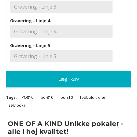
Gravering - Linje 4
Gravering - Linje 5
Læg i kurv
Tags:
PO810
po-810
po 810
fodbold trofæ
sølv pokal
ONE OF A KIND Unikke pokaler -
alle i høj kvalitet!