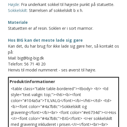
Højde:
Fra underkant sokkel til højeste punkt på statuette.
Sokkelskilt:
Størrelsen af sokkelskilt b x h.
Materiale
Statuetten er af resin. Soklen er i sort marmor.
Hos BIG kan det meste lade sig gøre
Kan det, du har brug for ikke lade sig gøre her, så kontakt os
på:
Mail: big@big-big.dk
Telefon: 56 71 40 20
Henvis til model nummeret - ses øverst til højre.
Produktinformationer
<table class="table table-bordered"><tbody> <tr> <td
style="text-valign: top;"><h6><b><font
color="#104a5a">TILVALG</font></b></h6></td> <td>
<b><font color="#4a7b8c">Sokkelskilt og
gravering</font></b><br> <font color="#e6734d"><i>Hos
</i><font color="#4a7b8c">BIG</font> <i>er sokkelskilt
med gravering inkluderet i prisen.</i></font><br><br>