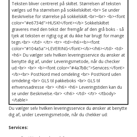
Teksten bliver centreret på skiltet. Størrelsen af teksten
vælges ud fra størrelsen på sokkelskiltet.<br> Se under
Beskrivelse for størrelse på sokkelskilt.<br><br> <b><font
color="#e6734d">HUSK!</font></b> Sokkelskiltet
graveres med den tekst der fremgår af den grå boks - så
tjek at teksten er rigtig og at du ikke har brugt for mange
tegn.<br> </td> </tr> <tr> <td><h6><b><font
color="#104a5a">LEVERING</font></b></h6></td> <td>
<h6> Du vælger selv hvilken leveringsservice du ønsker at
benytte dig af, under Leveringsmetode, når du checker
ud:<br> <br> <b><font color="#4a7b8c">Services:</font>
</b><br> PostNord med omdeling <br> PostNord uden
omdeling <br> GLS til pakkeboks <br> GLS til
erhvervsadresse <br> </h6> <h6> Leveringstiden kan du
se under Beskrivelse.<br> </h6> </td> </tr> </tbody>
</table>
Du vælger selv hvilken leveringsservice du ønsker at benytte
dig af, under Leveringsmetode, når du chekker ud:
Services: