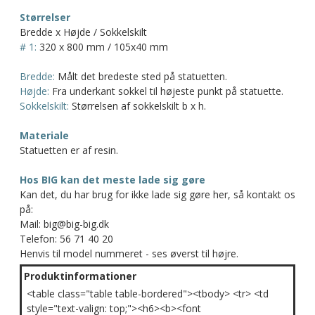
Størrelser
Bredde x Højde / Sokkelskilt
# 1:
320 x 800 mm / 105x40 mm
Bredde:
Målt det bredeste sted på statuetten.
Højde:
Fra underkant sokkel til højeste punkt på statuette.
Sokkelskilt:
Størrelsen af sokkelskilt b x h.
Materiale
Statuetten er af resin.
Hos BIG kan det meste lade sig gøre
Kan det, du har brug for ikke lade sig gøre her, så kontakt os
på:
Mail: big@big-big.dk
Telefon: 56 71 40 20
Henvis til model nummeret - ses øverst til højre.
Produktinformationer
<table class="table table-bordered"><tbody> <tr> <td
style="text-valign: top;"><h6><b><font