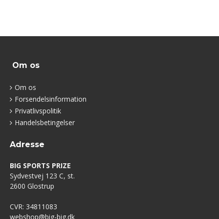
Om os
Om os
Forsendelsinformation
Privatlivspolitik
Handelsbetingelser
Adresse
BIG SPORTS PRIZE
Sydvestvej 123 C, st.
2600 Glostrup
CVR: 34811083
webshop@big-big.dk