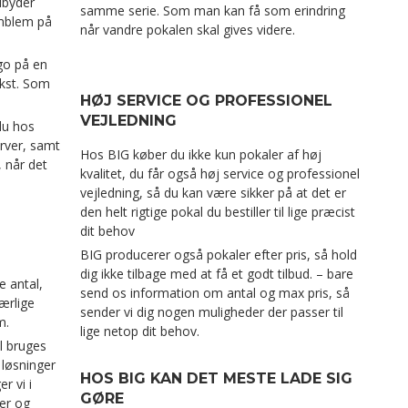
ilbyder
samme serie. Som man kan få som erindring
emblem på
når vandre pokalen skal gives videre.
ogo på en
kst. Som
HØJ SERVICE OG PROFESSIONEL
VEJLEDNING
 du hos
arver, samt
Hos BIG køber du ikke kun pokaler af høj
, når det
kvalitet, du får også høj service og professionel
vejledning, så du kan være sikker på at det er
den helt rigtige pokal du bestiller til lige præcist
dit behov
BIG producerer også pokaler efter pris, så hold
dig ikke tilbage med at få et godt tilbud. – bare
e antal,
send os information om antal og max pris, så
særlige
sender vi dig nogen muligheder der passer til
m.
lige netop dit behov.
l bruges
 løsninger
HOS BIG KAN DET MESTE LADE SIG
r vi i
GØRE
er og