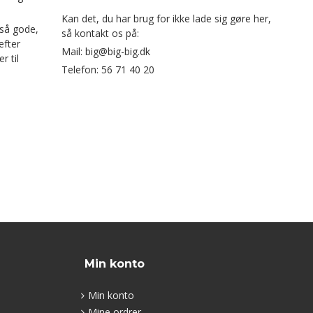
Kan det, du har brug for ikke lade sig gøre her,
gså gode,
så kontakt os på:
efter
Mail: big@big-big.dk
r til
Telefon: 56 71 40 20
Min konto
Min konto
Mine ordrer