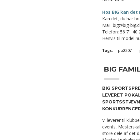
Hos BIG kan det 
Kan det, du har bru
Mail: big@big-big.d
Telefon: 56 71 40 
Henvis til model nu
Tags:
po2207
BIG FAMILY
BIG SPORTSPRI
LEVERET POKAL
SPORTSSTÆVNE
KONKURRENCER 
Vi leverer til klubb
events, Mesterskab
store dele af det d
Mestre i pokaler nå