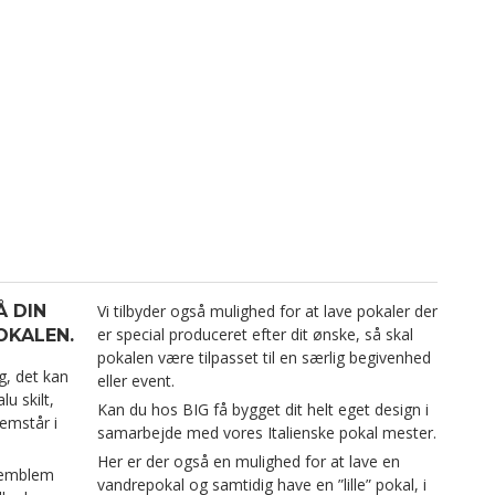
Å DIN
Vi tilbyder også mulighed for at lave pokaler der
er special produceret efter dit ønske, så skal
OKALEN.
pokalen være tilpasset til en særlig begivenhed
g, det kan
eller event.
u skilt,
Kan du hos BIG få bygget dit helt eget design i
remstår i
samarbejde med vores Italienske pokal mester.
Her er der også en mulighed for at lave en
 emblem
vandrepokal og samtidig have en ”lille” pokal, i