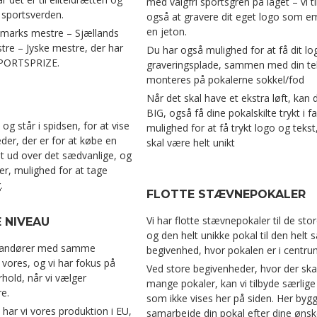
med valgfri sportsgren på låget – vi t
 sportsverden.
også at gravere dit eget logo som 
en jeton.
marks mestre – Sjællands
re – Jyske mestre, der har
Du har også mulighed for at få dit l
SPORTSPRIZE.
graveringsplade, sammen med din te
monteres på pokalerne sokkel/fod
Når det skal have et ekstra løft, kan
BIG, også få dine pokalskilte trykt i f
 og står i spidsen, for at vise
mulighed for at få trykt logo og tekst
er, der er for at købe en
skal være helt unikt
t ud over det sædvanlige, og
er, mulighed for at tage
.
FLOTTE STÆVNEPOKALER
Vi har flotte stævnepokaler til de stor
 NIVEAU
og den helt unikke pokal til den helt 
erandører med samme
begivenhed, hvor pokalen er i centru
vores, og vi har fokus på
Ved store begivenheder, hvor der ska
rhold, når vi vælger
mange pokaler, kan vi tilbyde særlige
e.
som ikke vises her på siden. Her bygge
 har vi vores produktion i EU,
samarbejde din pokal efter dine ønsk