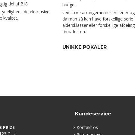
gtig del af BIG
budget.
ydelighed i de eksklusive
ved store arrangementer er serier o
 kvalitet.
da man så kan have forskellige serie 
aldersklasser eller forskellige afdelinge
firmafesten.
UNIKKE POKALER
Kundeservice
S PRIZE
Kontakt os
23 C, st.
Returneringer