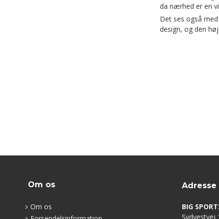
da nærhed er en vi
Det ses også med t
design, og den høje
Om os
Adresse
Om os
BIG SPORT
Sydvestvej 1
Forsendelsinformation