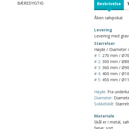
BÆREDYGTIG
Beskrivelse
Åben sølvpokal.
Levering
Levering med grave
Størrelser
Højde / Diameter /
# 1:
270 mm / Ø70
# 2:
300 mm / Ø80
# 3:
360 mm / Ø90
# 4:
400 mm / Ø10
# 5:
450 mm / Ø11
Højde:
Fra underkan
Diameter:
Diameter
Sokkelskilt:
Størrels
Materiale
Skål er i metal, sø
farve: sort.