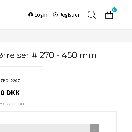
0
Login
Registrer
tørrelser # 270 - 450 mm
77PO-2207
00 DKK
ms: 334,40 DKK
+