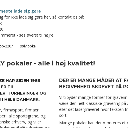
meste lade sig gøre
g for ikke lade sig gøre her, så kontakt os på:
k
20
mmeret - ses øverst til højre.
po-2207
sølv pokal
 pokaler - alle i høj kvalitet!
DER ER MANGE MÅDER AT F
ZE HAR SIDEN 1989
BEGIVENHED SKREVET PÅ P
ER TIL
R, TURNERINGER OG
Vi tilbyder mange former for graverin
I HELE DANMARK.
være den helt klassiske gravering på al
eller det lasergraveret hvor teksten f
er, firmasport, firmaer,
sort.
er i alle sportsgrene, og
anske erhverv, og vi er
Mange pokaler kan der monteres et
r det er til eliteidrætten og