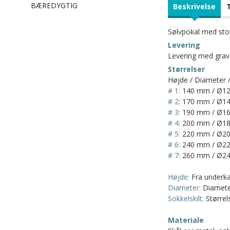
BÆREDYGTIG
Beskrivelse
Sølvpokal med stor 
Levering
Levering med graver
Størrelser
Højde / Diameter /
# 1:
140 mm / Ø12
# 2:
170 mm / Ø14
# 3:
190 mm / Ø16
# 4:
200 mm / Ø18
# 5:
220 mm / Ø20
# 6:
240 mm / Ø22
# 7:
260 mm / Ø24
Højde:
Fra underkan
Diameter:
Diameter
Sokkelskilt:
Størrels
Materiale