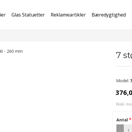
ier
Glas Statuetter
Reklameartikler
Bæredygtighed
7 s
Model:
376,
Ekskl. mo
Antal
-