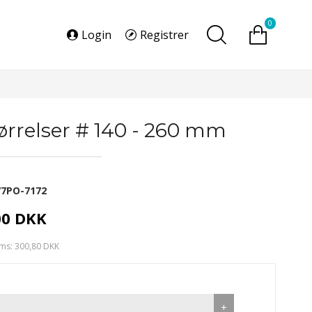
0
Login
Registrer
tørrelser # 140 - 260 mm
77PO-7172
00 DKK
ms: 300,80 DKK
+