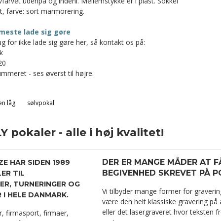
lvfarvet udenpå og indeni. Mellemstykke er i plast. Sokkel
st, farve: sort marmorering.
meste lade sig gøre
g for ikke lade sig gøre her, så kontakt os på:
k
20
mmeret - ses øverst til højre.
en låg
sølvpokal
 pokaler - alle i høj kvalitet!
DER ER MANGE MÅDER AT F
ZE HAR SIDEN 1989
BEGIVENHED SKREVET PÅ P
ER TIL
R, TURNERINGER OG
Vi tilbyder mange former for graverin
I HELE DANMARK.
være den helt klassiske gravering på al
eller det lasergraveret hvor teksten f
er, firmasport, firmaer,