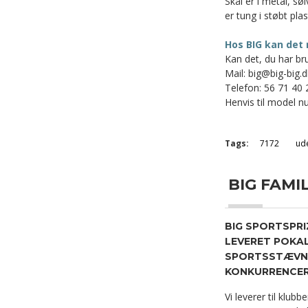
Skål er i metal, sø
er tung i støbt pla
Hos BIG kan det 
Kan det, du har bru
Mail: big@big-big.d
Telefon: 56 71 40 
Henvis til model nu
Tags:
7172
ud
BIG FAMILY
BIG SPORTSPRI
LEVERET POKAL
SPORTSSTÆVNE
KONKURRENCER 
Vi leverer til klubb