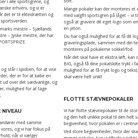
sort.
er i alle sportsgrene, og
anske erhverv, og vi er
Mange pokaler kan der monteres et
r det er til eliteidrætten og
med valgfri sportsgren på låget – vi t
 sportsverden.
også at gravere dit eget logo som 
en jeton.
marks mestre – Sjællands
re – Jyske mestre, der har
Du har også mulighed for at få dit l
SPORTSPRIZE.
graveringsplade, sammen med din te
monteres på pokalerne sokkel/fod
Når det skal have et ekstra løft, kan
BIG, også få dine pokalskilte trykt i f
 og står i spidsen, for at vise
mulighed for at få trykt logo og tekst
er, der er for at købe en
skal være helt unikt
t ud over det sædvanlige, og
er, mulighed for at tage
.
FLOTTE STÆVNEPOKALER
Vi har flotte stævnepokaler til de stor
 NIVEAU
og den helt unikke pokal til den helt 
erandører med samme
begivenhed, hvor pokalen er i centru
vores, og vi har fokus på
Ved store begivenheder, hvor der ska
rhold, når vi vælger
mange pokaler, kan vi tilbyde særlige