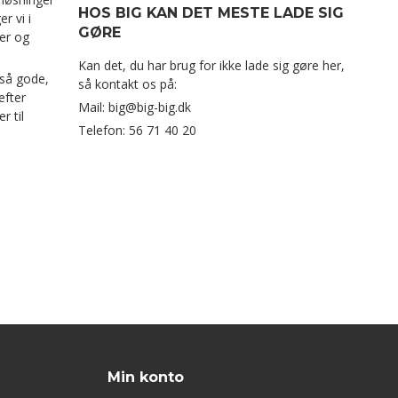
HOS BIG KAN DET MESTE LADE SIG
r vi i
GØRE
er og
Kan det, du har brug for ikke lade sig gøre her,
gså gode,
så kontakt os på:
efter
Mail: big@big-big.dk
r til
Telefon: 56 71 40 20
Min konto