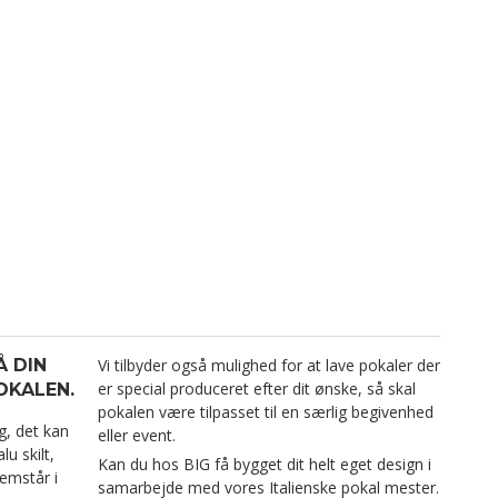
Å DIN
Vi tilbyder også mulighed for at lave pokaler der
er special produceret efter dit ønske, så skal
OKALEN.
pokalen være tilpasset til en særlig begivenhed
g, det kan
eller event.
u skilt,
Kan du hos BIG få bygget dit helt eget design i
remstår i
samarbejde med vores Italienske pokal mester.