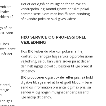
Her er der også en mulighed for at lave en
 emblem
vandrepokal og samtidig have en ”lille” pokal, i
ilbyder
samme serie. Som man kan få som erindring
emblem på
når vandre pokalen skal gives videre.
ogo på en
kst. Som
HØJ SERVICE OG PROFESSIONEL
VEJLEDNING
 du hos
arver, samt
Hos BIG køber du ikke kun pokaler af høj
, når det
kvalitet, du får også høj service og professionel
vejledning, så du kan være sikker på at det er
den helt rigtige pokal du bestiller til lige præcist
dit behov
BIG producerer også pokaler efter pris, så hold
dig ikke tilbage med at få et godt tilbud. – bare
e antal,
send os information om antal og max pris, så
særlige
sender vi dig nogen muligheder der passer til
m.
lige netop dit behov.
l bruges
 løsninger