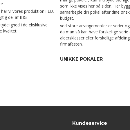
e.
som ikke vises her på siden. Her bygge
 har vi vores produktion i EU,
samarbejde din pokal efter dine ønsk
gtig del af BIG
budget.
ydelighed i de eksklusive
ved store arrangementer er serier o
 kvalitet.
da man så kan have forskellige serie 
aldersklasser eller forskellige afdelinge
firmafesten.
UNIKKE POKALER
Kundeservice