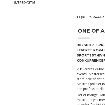
BÆREDYGTIG
Tags:
POSAGOLD
ONE OF A K
BIG SPORTSPRI
LEVERET POKAL
SPORTSSTÆVNE
KONKURRENCER 
Vi leverer til klubb
events, Mesterskab
store dele af det d
Mestre i pokaler nå
den professionelle
Der er mange Dan
mestre – Fyns mest
en pokal fra BIG 