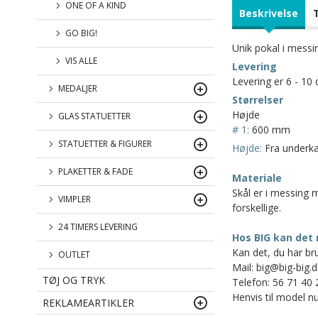
ONE OF A KIND
Beskrivelse
GO BIG!
Unik pokal i mess
VIS ALLE
Levering
Levering er 6 - 10 
MEDALJER
Størrelser
Højde
GLAS STATUETTER
# 1:
600 mm
STATUETTER & FIGURER
Højde:
Fra underkan
PLAKETTER & FADE
Materiale
Skål er i messing 
VIMPLER
forskellige.
24 TIMERS LEVERING
Hos BIG kan det 
Kan det, du har bru
OUTLET
Mail: big@big-big.d
TØJ OG TRYK
Telefon: 56 71 40 
Henvis til model nu
REKLAMEARTIKLER