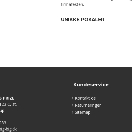
firmafesten.
UNIKKE POKALER
Kundeservice
S PRIZE
Kontakt os
23 C, st.
Returneringer
rup
Sitemap
083
g-big.dk