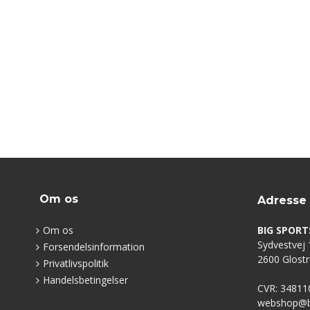
Om os
Adresse
Om os
BIG SPORT
Sydvestvej 1
Forsendelsinformation
2600 Glost
Privatlivspolitik
Handelsbetingelser
CVR: 34811
webshop@bi