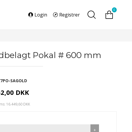
0
Login
Registrer
dbelagt Pokal # 600 mm
77PO-SAGOLD
62,00 DKK
ms: 16.449,60 DKK
+