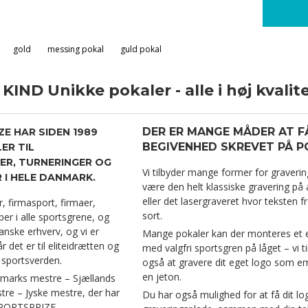
gold
messing pokal
guld pokal
IND Unikke pokaler - alle i høj kvalite
DER ER MANGE MÅDER AT F
ZE HAR SIDEN 1989
BEGIVENHED SKREVET PÅ P
ER TIL
R, TURNERINGER OG
Vi tilbyder mange former for graverin
I HELE DANMARK.
være den helt klassiske gravering på al
eller det lasergraveret hvor teksten f
er, firmasport, firmaer,
sort.
er i alle sportsgrene, og
anske erhverv, og vi er
Mange pokaler kan der monteres et
r det er til eliteidrætten og
med valgfri sportsgren på låget – vi t
 sportsverden.
også at gravere dit eget logo som 
en jeton.
marks mestre – Sjællands
re – Jyske mestre, der har
Du har også mulighed for at få dit l
SPORTSPRIZE.