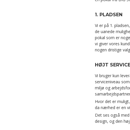
1. PLADSEN
Vi er på 1. pladsen,
de uanede mulighed
pokal som er noge
vi giver vores kund
nogen dristige valg
HØJT SERVICE
Vi bruger kun lev
serviceniveau som 
miljø og arbejdsfo
samarbejdspartner
Hvor det er muligt,
da nærhed er en vi
Det ses også med t
design, og den høje