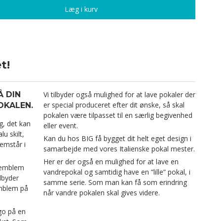
Læg i kurv
t!
Å DIN
Vi tilbyder også mulighed for at lave pokaler der
er special produceret efter dit ønske, så skal
OKALEN.
pokalen være tilpasset til en særlig begivenhed
g, det kan
eller event.
u skilt,
Kan du hos BIG få bygget dit helt eget design i
remstår i
samarbejde med vores Italienske pokal mester.
Her er der også en mulighed for at lave en
 emblem
vandrepokal og samtidig have en ”lille” pokal, i
ilbyder
samme serie. Som man kan få som erindring
emblem på
når vandre pokalen skal gives videre.
ogo på en