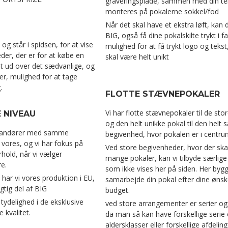
graveringsplade, sammen med din te
monteres på pokalerne sokkel/fod
Når det skal have et ekstra løft, kan
BIG, også få dine pokalskilte trykt i f
 og står i spidsen, for at vise
mulighed for at få trykt logo og tekst
er, der er for at købe en
skal være helt unikt
t ud over det sædvanlige, og
er, mulighed for at tage
.
FLOTTE STÆVNEPOKALER
Vi har flotte stævnepokaler til de stor
 NIVEAU
og den helt unikke pokal til den helt 
erandører med samme
begivenhed, hvor pokalen er i centru
vores, og vi har fokus på
Ved store begivenheder, hvor der ska
rhold, når vi vælger
mange pokaler, kan vi tilbyde særlige
e.
som ikke vises her på siden. Her bygge
 har vi vores produktion i EU,
samarbejde din pokal efter dine ønsk
gtig del af BIG
budget.
ydelighed i de eksklusive
ved store arrangementer er serier o
 kvalitet.
da man så kan have forskellige serie 
aldersklasser eller forskellige afdelinge