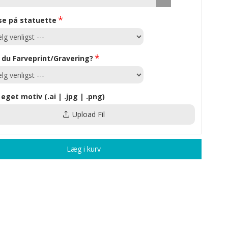
se på statuette
du Farveprint/Gravering?
 eget motiv (.ai | .jpg | .png)
Upload Fil
Læg i kurv