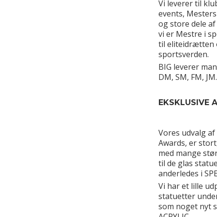
Vi leverer til kl
events, Mesters
og store dele af
vi er Mestre i s
til eliteidrætte
sportsverden.
BIG leverer man
DM, SM, FM, JM.
EKSKLUSIVE 
Vores udvalg af 
Awards, er stort,
med mange størr
til de glas statue
anderledes i SP
Vi har et lille u
statuetter unde
som noget nyt se
ACRYLIC