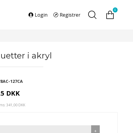
0
Login
Registrer
uetter i akryl
78AC-127CA
25 DKK
ms: 341,00 DKK
+