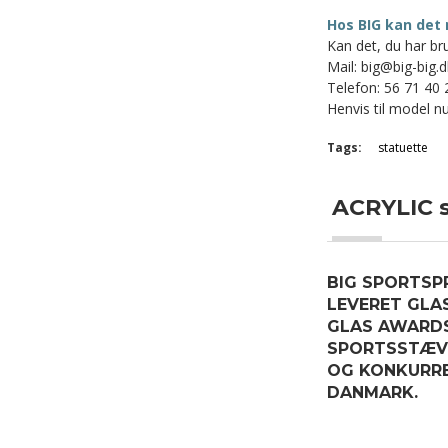
Hos BIG kan det 
Kan det, du har bru
Mail: big@big-big.d
Telefon: 56 71 40 
Henvis til model nu
Tags:
statuette
ACRYLIC s
BIG SPORTSPR
LEVERET GLA
GLAS AWARDS
SPORTSSTÆVN
OG KONKURRE
DANMARK.