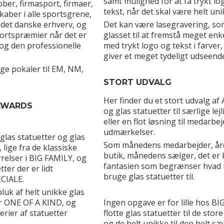
samt mulighed for at få trykt lo
ubber, firmasport, firmaer,
tekst, når det skal være helt uni
kaber i alle sportsgrene,
 det danske erhverv, og
Det kan være lasegravering, so
portspræmier når det er
glasset til at fremstå meget enkel
n og den professionelle
med trykt logo og tekst i farver,
giver et meget tydeligt udseend
ge pokaler til EM, NM,
STORT UDVALG
Her finder du et stort udvalg af
AWARDS
og glas statuetter til særlige lej
eller en flot løsning til medarbe
udmærkelser.
glas statuetter og glas
Som månedens medarbejder, år
 lige fra de klassiske
butik, månedens sælger, det er
elser i BIG FAMILY, og
fantasien som begrænser hvad
tter der er lidt
bruge glas statuetter til.
ECIALE.
dpluk af helt unikke glas
r ONE OF A KIND, og
Ingen opgave er for lille hos BIG
rier af statuetter
flotte glas statuetter til de store
og de helt unikke til den helt sæ