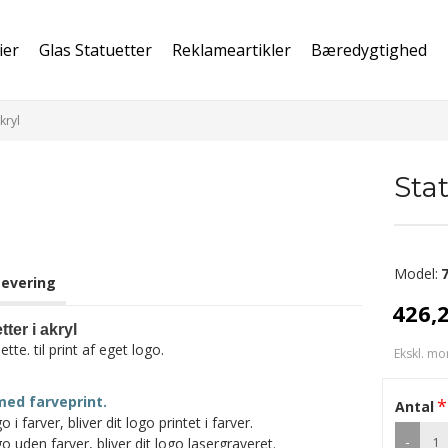
ier
Glas Statuetter
Reklameartikler
Bæredygtighed
kryl
Stat
Model:
Levering
426,
ter i akryl
ette. til print af eget logo.
Ekskl. mo
med farveprint.
Antal
 i farver, bliver dit logo printet i farver.
-
o uden farver, bliver dit logo lasergraveret.