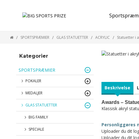
Sportspræm
SPORTSPRÆMIER
GLAS STATUETTER
ACRYLIC
Statuetter i a
Kategorier
SPORTSPRÆMIER
POKALER
Beskrivelse
MEDALJER
Awards – Statuet
GLAS STATUETTER
Klassisk akryl statu
BIG FAMILY
Personliggøres 
SPECIALE
Uploader du dit logo
Uploader du dit log