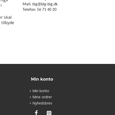
i
Mail: big@big-big.dk
Telefon: 56 71 40 20
r skal
 tilbyde
Min konto
Min konto
Mine ordrer
Nyhedsbrev