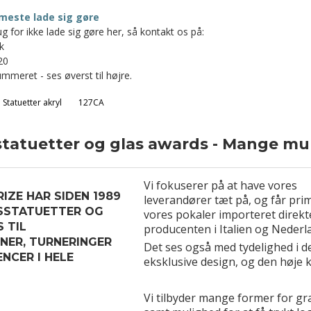
meste lade sig gøre
g for ikke lade sig gøre her, så kontakt os på:
k
20
mmeret - ses øverst til højre.
Statuetter akryl
127CA
tatuetter og glas awards - Mange mu
Vi fokuserer på at have vores
IZE HAR SIDEN 1989
leverandører tæt på, og får pri
SSTATUETTER OG
vores pokaler importeret direkt
 TIL
producenten i Italien og Nederl
ER, TURNERINGER
Det ses også med tydelighed i d
NCER I HELE
eksklusive design, og den høje kv
Vi tilbyder mange former for gr