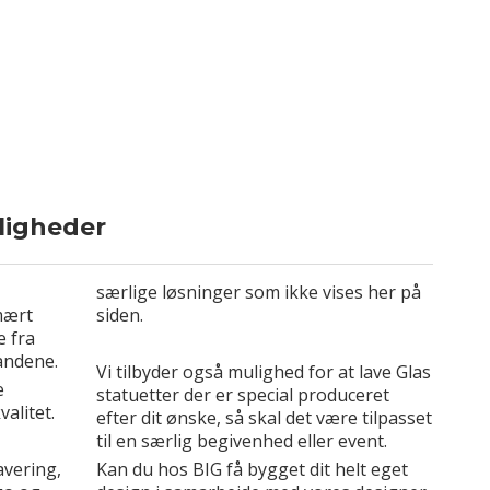
ligheder
særlige løsninger som ikke vises her på
mært
siden.
e fra
andene.
Vi tilbyder også mulighed for at lave Glas
e
statuetter der er special produceret
alitet.
efter dit ønske, så skal det være tilpasset
til en særlig begivenhed eller event.
avering,
Kan du hos BIG få bygget dit helt eget