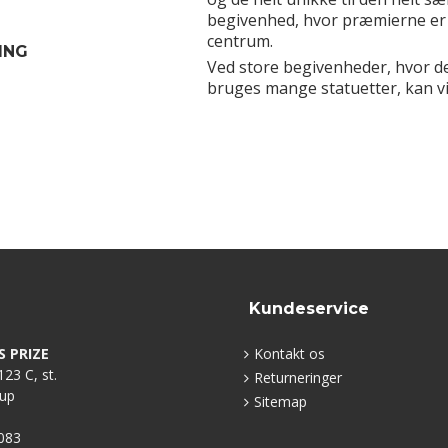
begivenhed, hvor præmierne er 
centrum.
ING
Ved store begivenheder, hvor de
bruges mange statuetter, kan vi
Kundeservice
S PRIZE
Kontakt os
23 C, st.
Returneringer
rup
Sitemap
083