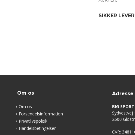
SIKKER LEVER
Om os
Adresse
Om os
BIG SPORT
Sydvestvej 1
Forsendelsinformation
2600 Glost
Privatlivspolitik
Handelsbetingelser
CVR: 34811