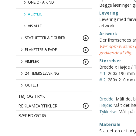
ONE OF A KIND
Begge løsninger give
Levering
ACRYLIC
Levering med farve
artwork.
VIS ALLE
Artwork
STATUETTER & FIGURER
Der fremsendes art
Vær opmærksom på 
PLAKETTER & FADE
godkendt af dig.
Størrelser
VIMPLER
Bredde x Højde / 
# 1:
260x 190 mm 
24 TIMERS LEVERING
# 2:
280x 210 mm 
OUTLET
TØJ OG TRYK
Bredde:
Målt det b
Højde:
Målt det høj
REKLAMEARTIKLER
Tykkelse:
Målt på t
BÆREDYGTIG
Materiale
Statuetten er i acr