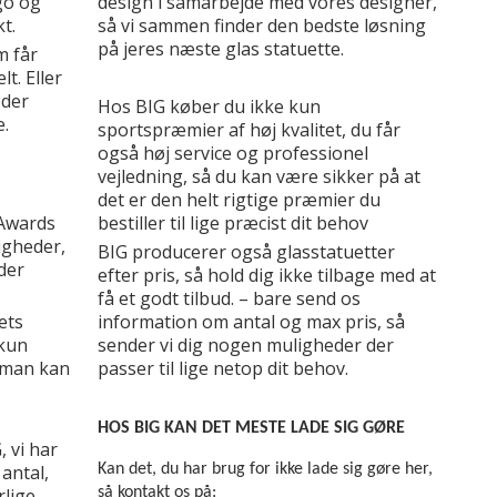
go og
design i samarbejde med vores designer,
kt.
så vi sammen finder den bedste løsning
på jeres næste glas statuette.
m får
t. Eller
 der
Hos BIG køber du ikke kun
e.
sportspræmier af høj kvalitet, du får
også høj service og professionel
vejledning, så du kan være sikker på at
det er den helt rigtige præmier du
 Awards
bestiller til lige præcist dit behov
ligheder,
BIG producerer også glasstatuetter
jder
efter pris, så hold dig ikke tilbage med at
få et godt tilbud. – bare send os
ets
information om antal og max pris, så
 kun
sender vi dig nogen muligheder der
 man kan
passer til lige netop dit behov.
HOS BIG KAN DET MESTE LADE SIG GØRE
, vi har
 antal,
Kan det, du har brug for ikke lade sig gøre her,
rlige
så kontakt os på: