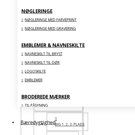
NØGLERINGE
BIG FAMILY
NØGLERINGE MED FARVEPRINT
NØGLERINGE MED GRAVERING
SPECIALE
EMBLEMER & NAVNESKILTE
ONE OF A KIND
NAVNESKILT TIL BRYST
NAVNESKILT TIL DØR
ACRYLIC
LOGOSKILTE
VIS ALLE
EMBLEMER
STATUETTER & FIGURER
BRODEREDE MÆRKER
TIL PÅSYNING
MED STRYGEBAGSIDE
Bæredygtighed
ORGANISKE
BIG 1. 2. 3. PLADS
MED FLOSSSEDE KANTER