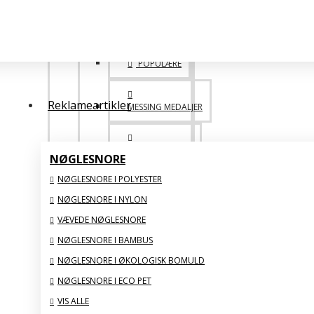
MEDALJER
POPULÆRE
Reklameartikler
MESSING MEDALJER
MEDALJE PAKKER
NØGLESNORE
NØGLESNORE I POLYESTER
DESIGN SELV MEDALJE
NØGLESNORE I NYLON
VÆVEDE NØGLESNORE
SAML SELV BILLIGERE
NØGLESNORE I BAMBUS
NØGLESNORE I ØKOLOGISK BOMULD
VIS ALLE
NØGLESNORE I ECO PET
VIS ALLE
GLAS STATUETTER