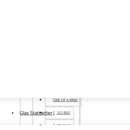
POKALER
BIG FAMILY
VANDREPOKALER
BIG 1. 2. 3. PLADS
POKALE SPECIALE
ONE OF A KIND
Glas Statuetter
GO BIG!
VIS ALLE