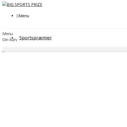
Menu
Menu
Sportspræmier
Din kurv
SPORTSPRÆMIER
GLAS STATUETTER
SPECIALE
Runde Glasstatuetter # 190 - 230 mm
Kategorier
SPORTSPRÆMIER